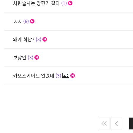
차원술사는 망한거 같다
1
ㅊㅊ
6
왜케 화남?
3
보상안
3
카오스게이트 열렸네
3