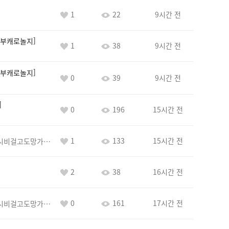
1
22
9시간 전
부캐로놀지
1
38
9시간 전
부캐로놀지
0
39
9시간 전
0
196
15시간 전
1
133
15시간 전
바람아추하게시비걸고도망가냐당당하게글써
2
38
16시간 전
0
161
17시간 전
바람아추하게시비걸고도망가냐당당하게글써