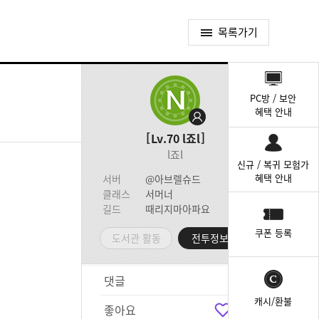
목록가기
퀵
메
PC방 / 보안
뉴
혜택 안내
Lv.70
l죠l
l죠l
신규 / 복귀 모험가
혜택 안내
서버
@아브렐슈드
클래스
서머너
길드
때리지마아파요
쿠폰 등록
도서관 활동
전투정보실
댓글
7
캐시/환불
좋아요
7