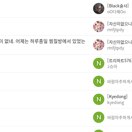
Black술사
oO다혜Oo
자신이없으니
rmfjtpdy
곳이 없네. 어제는 하루종일 찜질방에서 있었는
자신이없으니
rmfjtpdy
트리하트576
J슈아
Kyedong
kyedong