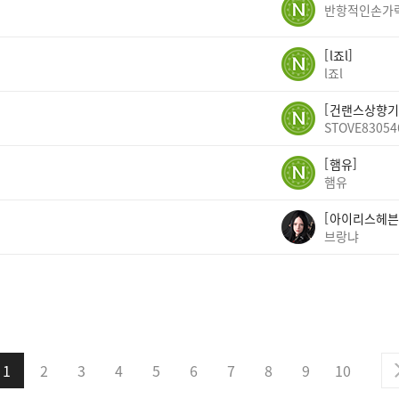
반항적인손가
l죠l
l죠l
건랜스상향기
STOVE83054
햄유
햄유
아이리스헤븐
브랑냐
1
2
3
4
5
6
7
8
9
10