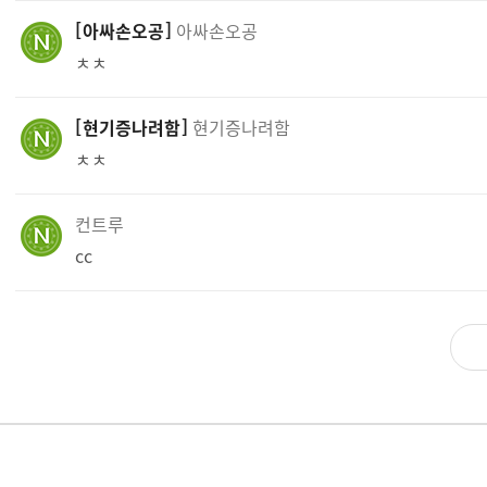
아싸손오공
아싸손오공
ㅊㅊ
현기증나려함
현기증나려함
ㅊㅊ
컨트루
cc