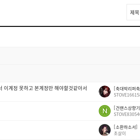
리
제목
스
트
검
색
빠서 이계정 못하고 본계정만 해야할것같아서
축대박리퍼축
STOVE16615
건랜스상향기
STOVE83054
소환하소서
초살이