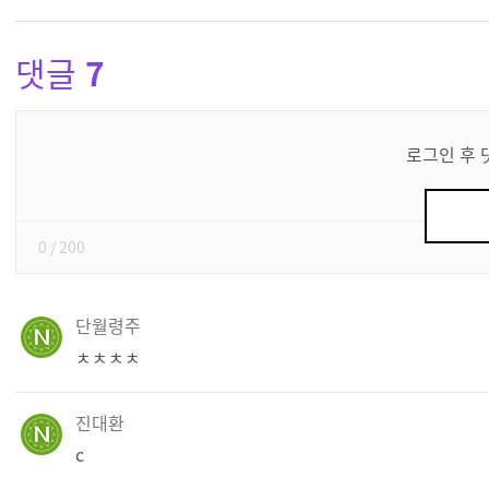
댓글
7
댓
글
로그인 후 
쓰
기
0
/ 200
단월령주
ㅊㅊㅊㅊ
진대환
c