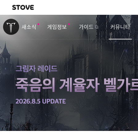
내비게이션
이
벤
새소식
게임정보
가이드
커뮤니티
트
&
업
데
이
트