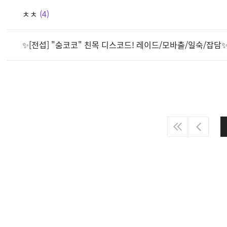
ㅊㅊ
4
✨[전섭] "숨코코" 친목 디스코드! 레이드/모바출/일숙/잡담