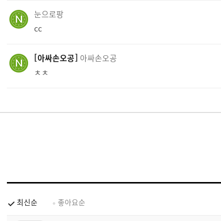
눈으로팡
cc
아싸손오공
아싸손오공
ㅊㅊ
최신순
좋아요순