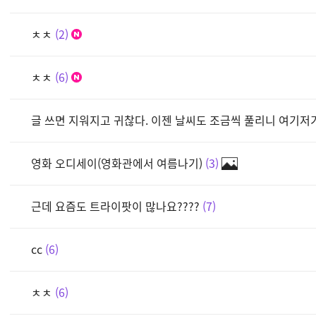
ㅊㅊ
2
ㅊㅊ
6
글 쓰면 지워지고 귀찮다. 이젠 날씨도 조금씩 풀리니 여기저
영화 오디세이(영화관에서 여름나기)
3
근데 요즘도 트라이팟이 많나요????
7
cc
6
ㅊㅊ
6