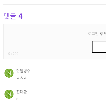
댓글
4
댓
글
로그인 후 
쓰
기
0
/ 200
단월령주
ㅊㅊㅊ
진대환
c