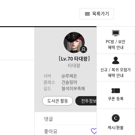
목록가기
퀵
메
PC방 / 보안
뉴
혜택 안내
Lv.70
타대왕
타대왕
신규 / 복귀 모험가
혜택 안내
서버
@루페온
클래스
건슬링어
길드
혈석이부족해
쿠폰 등록
도서관 활동
전투정보실
댓글
4
캐시/환불
좋아요
5