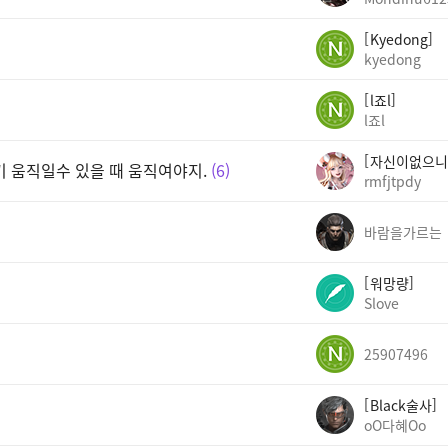
Kyedong
kyedong
l죠l
l죠l
자신이없으니
기 움직일수 있을 때 움직여야지.
6
rmfjtpdy
바람을가르는
워망량
Slove
25907496
Black술사
oO다혜Oo