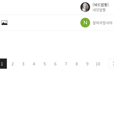
바드밥통
네모밥통
✨
잘하자띵서야
1
2
3
4
5
6
7
8
9
10