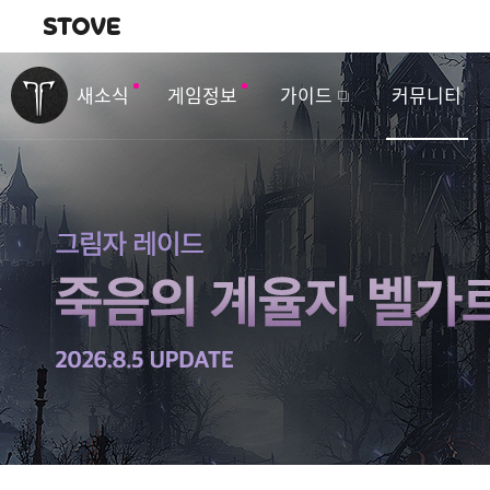
내비게이션
이
벤
새소식
게임정보
가이드
커뮤니티
트
&
업
데
이
트