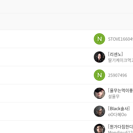
STOVE16604
리센노
딸기케이크먹
25907496
율무는먹이좋
설율무
Black술사
oO다혜Oo
뭔가다짐한디
Mondinu612