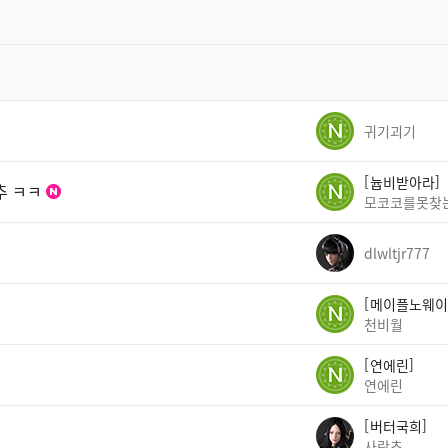
귀기괴기
늅비받아라
추 ㅋㅋ
모코코를못찾
dlwltjr777
메이플노웨이
천비월
연에린
연에린
버터국희
사랑초