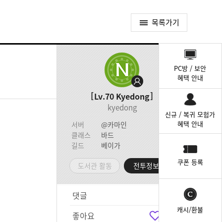
목록가기
퀵
메
PC방 / 보안
뉴
혜택 안내
Lv.70
Kyedong
kyedong
신규 / 복귀 모험가
혜택 안내
서버
@카마인
클래스
바드
길드
베이가
쿠폰 등록
도서관 활동
전투정보실
댓글
4
캐시/환불
좋아요
2