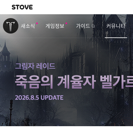
내비게이션
이
벤
새소식
게임정보
가이드
커뮤니티
트
&
업
데
이
트