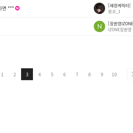
얘정케릭터
면 ***
왕코_1
장원영IZON
IZONE장원영
1
2
3
4
5
6
7
8
9
10