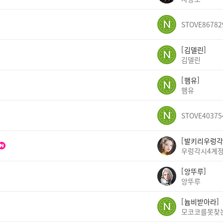
STOVE86782
김델린
김델린
햄유
햄유
STOVE40375
발키리우렁각
우렁각시4계
앙뚜루
앙뚜루
늅비받아라
모코코를못찾