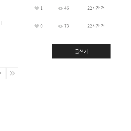
1
46
22시간 전
E
0
73
22시간 전
글쓰기