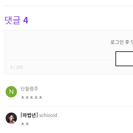
댓글
4
댓
글
로그인 후 
쓰
기
0
/ 200
단월령주
ㅊㅊㅊㅊㅊ
마법년
schizoid
ㅊㅊ