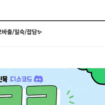
/모바출/일숙/잡담✨