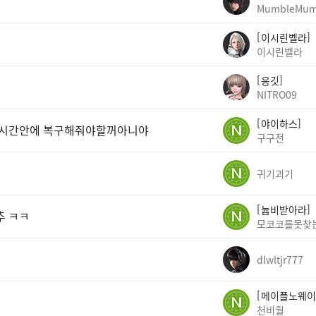
MumbleMum
이시린벨라
이시린벨라
응깃
NITRO09
야이하스
 1시간안에 복구해줘야할꺼아니야
구구전
귀기괴기
늅비받아라
추 ㅋㅋ
모코코를못찾
dlwltjr777
메이플노웨이
천비월