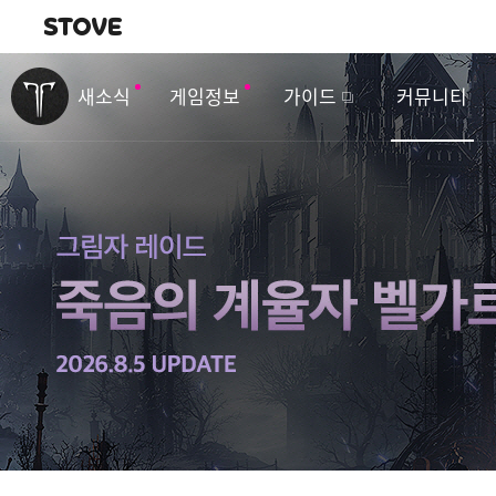
내비게이션
이
벤
새소식
게임정보
가이드
커뮤니티
트
&
업
데
이
트