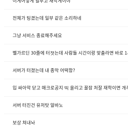
이게어떻게 일부고 재학게이야
전체가 팅겼는데 일부 같은 소리하네
그냥 서비스 종료해주세요
벨가르딘 30줄에 터졋는데 사람들 시간이랑 맞출라면 바로
서버가 터졌는데 내 종막 어떡함?
입 싸아악 닫고 매크로공지 띡 올리고 꿀잠 처잘 재학이면 개
서버 터진건 유저탓 알바노
보상 쳐내놔