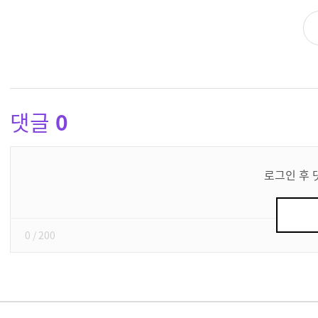
댓글
0
댓
글
로그인 후 
쓰
기
0
/ 200