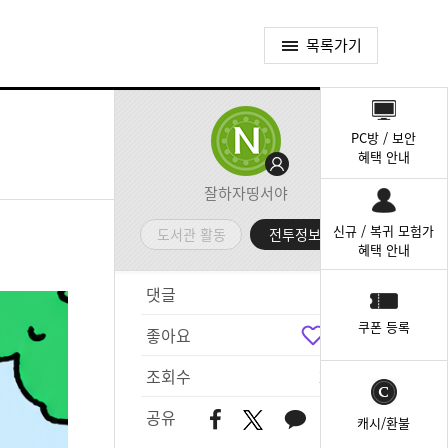
목록가기
퀵
메
PC방 / 보안
뉴
혜택 안내
잘하자띵서야
신규 / 복귀 모험가
도서관 활동
전투정보실
혜택 안내
댓글
0
쿠폰 등록
좋아요
2
조회수
289
공유
캐시/환불