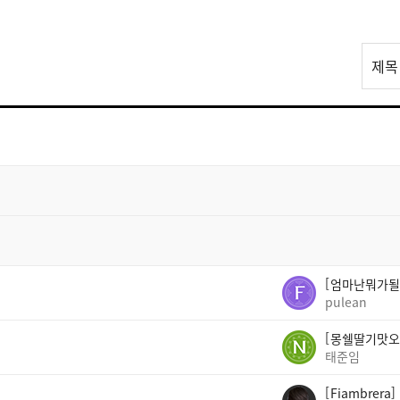
리
제목
스
트
검
색
엄마난뭐가될
pulean
몽쉘딸기맛오
태준임
Fiambrera