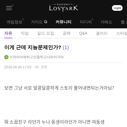
상
대
게임정보
가이드
커뮤니티
미디어
거래소
웹 
단
메
서
자유
직업
길드 모집
공략
Q&A
갤러리
스타일
메
뉴
브
자
이게 근데 지능문제인가?
1
뉴
유
메
이커야삭제하고인증하고사라지거라
게
뉴
시
2026.06.04 17:43
375
판
보면 그냥 서로 알콩달콩하게 스토리 풀어내면되는거아님?
뭐 소꿉친구 라던가 누나 동생이라던가 아니면 여동생