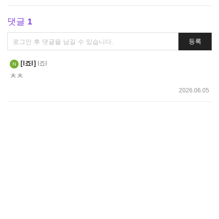
댓글
1
댓
등록
글
쓰
l죠l
l죠l
기
ㅊㅊ
2026.06.05