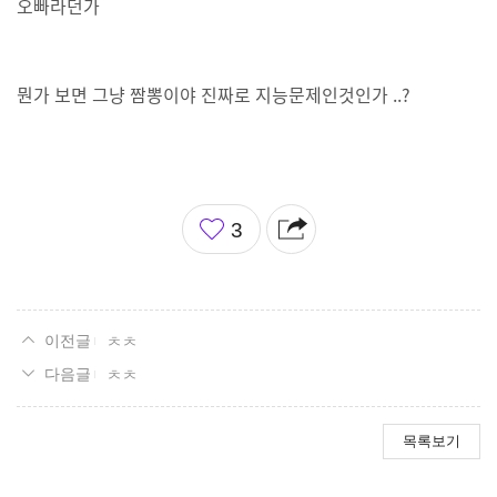
오빠라던가
뭔가 보면 그냥 짬뽕이야 진짜로 지능문제인것인가 ..?
좋
3
아
요
ㅊㅊ
ㅊㅊ
목록보기