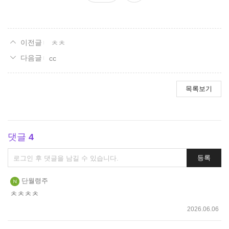
요
ㅊㅊ
cc
목록보기
댓글
4
댓
등록
글
쓰
단월령주
기
ㅊㅊㅊㅊ
2026.06.06