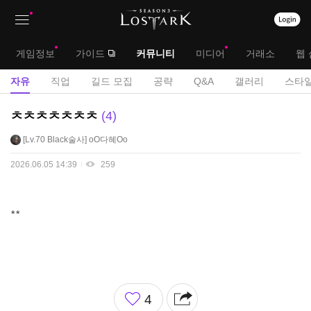
상
대
게임정보
가이드
커뮤니티
미디어
거래소
웹 
단
메
서
자유
직업
길드 모집
공략
Q&A
갤러리
스타일
메
뉴
브
자
ㅊㅊㅊㅊㅊㅊㅊ
4
뉴
유
메
Lv.70
Black술사
oO다혜Oo
게
뉴
시
2026.06.05 14:39
259
판
**
좋
4
아