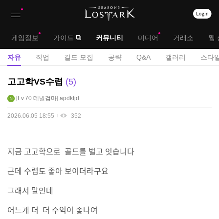
상
대
게임정보
가이드
커뮤니티
미디어
거래소
웹 
단
메
서
자유
직업
길드 모집
공략
Q&A
갤러리
스타일
메
뉴
브
자
고고학VS수렵
5
뉴
유
메
Lv.70
데빌검마
apdkfjd
게
뉴
시
2026.06.05 18:55
352
판
지금 고고학으로 골드를 벌고 잇습니다
근데 수렵도 좋아 보이더라구요
그래서 말인데
어느개 더 더 수익이 좋나여