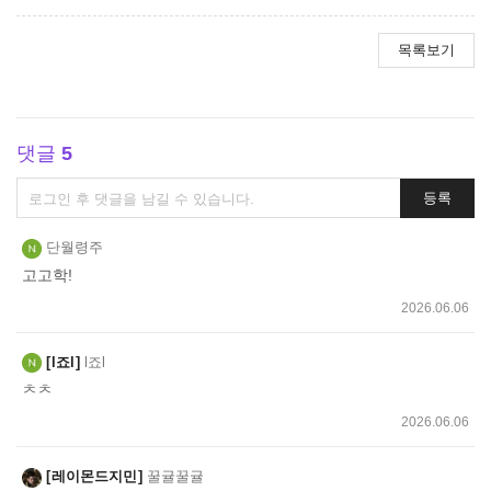
목록보기
댓글
5
댓
등록
글
쓰
단월령주
기
고고학!
2026.06.06
l죠l
l죠l
ㅊㅊ
2026.06.06
레이몬드지민
꿀귤꿀귤