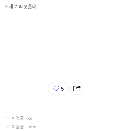
시세로 따졋을대
좋
5
아
요
cc
ㅊㅊ