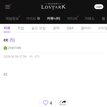
상
대
게임정보
가이드
커뮤니티
미디어
거래소
웹 
단
메
서
자유
직업
길드 모집
공략
Q&A
갤러리
스타일
메
뉴
브
자
cc
5
뉴
유
메
25907496
게
뉴
시
2026.06.06 07:58
271
판
cc
좋
4
아