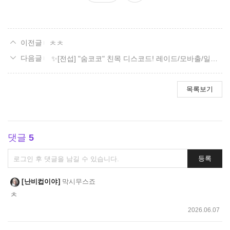
요
ㅊㅊ
✨[전섭] "숨코코" 친목 디스코드! 레이드/모바출/일숙/잡담✨
목록보기
댓글
5
댓
등록
글
쓰
난비컵이야
막시무스죠
기
ㅊ
2026.06.07