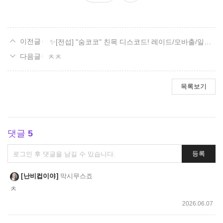
요
✨[전섭] "숨코코" 친목 디스코드! 레이드/모바출/일숙/잡담✨
ㅊㅊ
목록보기
댓글
5
댓
등록
글
쓰
난비컵이야
막시무스죠
기
ㅊ
2026.06.07