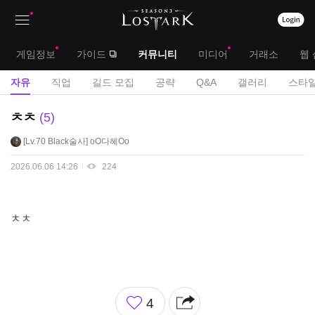
상
대
게임정보
가이드
커뮤니티
미디어
거래소
웹 
단
메
서
자유
직업
길드 모집
공략
Q&A
갤러리
스타일
메
뉴
브
자
ㅊㅊ
5
뉴
유
메
Lv.70
Black술사
oO다혜Oo
게
뉴
시
2026.06.06 14:26
224
판
ㅊㅊ
좋
4
아