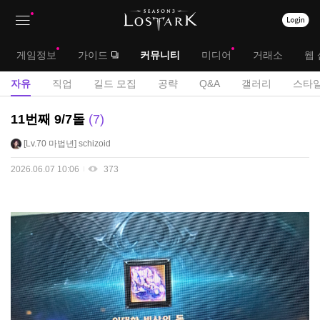
상
대
게임정보
가이드
커뮤니티
미디어
거래소
웹 
단
메
서
자유
직업
길드 모집
공략
Q&A
갤러리
스타일
메
뉴
브
자
11번째 9/7돌
7
뉴
유
메
Lv.70
마법년
schizoid
게
뉴
시
2026.06.07 10:06
373
판