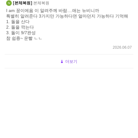
본체복원
본체복원
I am 꿍이에욤 이 알려주께 바람....애는 뉴비니까
특별히 알려준다 3가지만 가능하다면 얼마던지 가능하다 기억해
1. 돌을 산다
2. 돌을 깍는다
3. 돌이 9/7완성
참 쉽죵~ 운빨 ㄴㄴ
2026.06.07
더보기