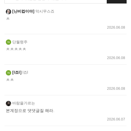
글
쓰
난비컵이야
막시무스죠
기
ㅊ
2026.06.08
단월령주
ㅊㅊㅊㅊㅊ
2026.06.08
l죠l
l죠l
ㅊㅊ
2026.06.08
바람을가르는
본계정으로 댓댓글질 해라.
2026.06.07