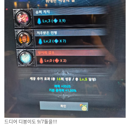
드디어 디붕이도 9/7돌을!!!