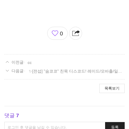
좋
0
아
요
cc
✨[전섭] "숨코코" 친목 디스코드! 레이드/모바출/일숙/잡담✨
목록보기
댓글
7
댓
등록