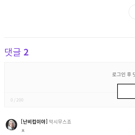
댓글
2
댓
글
로그인 후 
쓰
기
0
/ 200
난비컵이야
막시무스죠
ㅊ