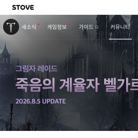
내비게이션
이
벤
새소식
게임정보
가이드
커뮤니티
트
&
업
데
이
트