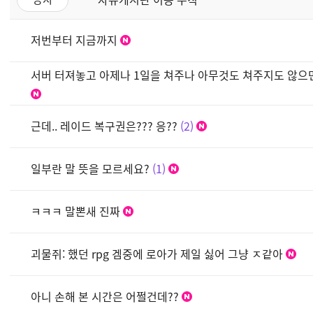
저번부터 지금까지
서버 터져놓고 아제나 1일을 쳐주나 아무것도 쳐주지도 않으
근데.. 레이드 복구권은??? 응??
2
일부란 말 뜻을 모르세요?
1
ㅋㅋㅋ 말뽄새 진짜
괴물쥐: 했던 rpg 겜중에 로아가 제일 싫어 그냥 ㅈ같아
아니 손해 본 시간은 어쩔건데??