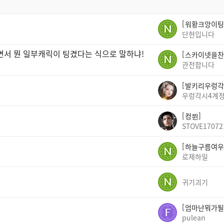
워황크앙이팅
단현입니다
면서 뭔 일부캐릭이 팅겼다는 식으로 말하냐!
스카이넷을찬
관전합니다
발키리우렁각
우렁각시4계
컹쮠
STOVE17072
하늘구름여우
로제하일
귀기괴기
엄마난뭐가될
pulean