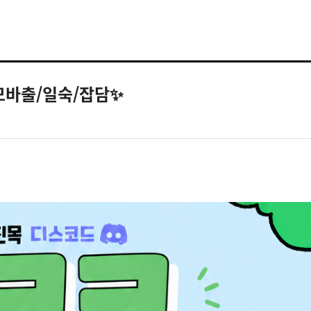
/모바출/일숙/잡담✨