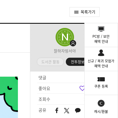
목록가기
퀵
메
PC방 / 보안
뉴
혜택 안내
잘하자띵서야
신규 / 복귀 모험가
도서관 활동
전투정보실
혜택 안내
댓글
2
쿠폰 등록
좋아요
3
조회수
290
공유
캐시/환불