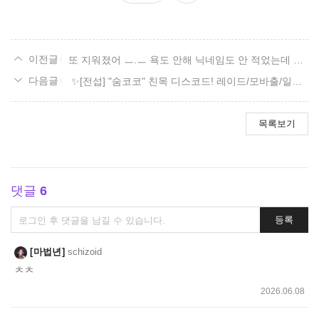
요
또 지워졌어 ㅡ.ㅡ 욕도 안해 닉네임도 안 적었는데 왜 지워 또?
✨[전섭] "숨코코" 친목 디스코드! 레이드/모바출/일숙/잡담✨
목록보기
댓글
6
댓
등록
글
쓰
마법년
schizoid
기
ㅊㅊ
2026.06.08