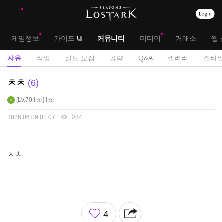
상
대
게임정보
가이드
커뮤니티
미디어
거래소
웹 
단
메
서
자유
직업
길드 모집
공략
Q&A
갤러리
스타일
메
뉴
브
자
ㅊㅊ
6
뉴
유
메
Lv.70
l죠l
l죠l
게
뉴
시
2026.06.09 01:07
284
판
ㅊㅊ
좋
4
아