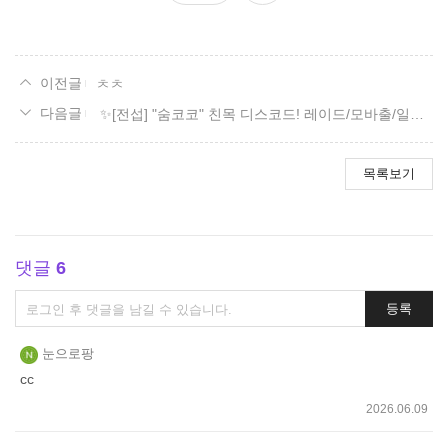
요
ㅊㅊ
✨[전섭] "숨코코" 친목 디스코드! 레이드/모바출/일숙/잡담✨
목록보기
댓글
6
댓
등록
글
쓰
눈으로팡
기
cc
2026.06.09