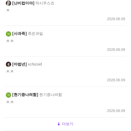
난비컵이야
막시무스죠
ㅊ
2026.06.09
사과죽
죽은과일
ㅊㅊ
2026.06.09
마법년
schizoid
ㅊㅊ
2026.06.09
현기증나려함
현기증나려함
ㅊㅊ
2026.06.09
더보기