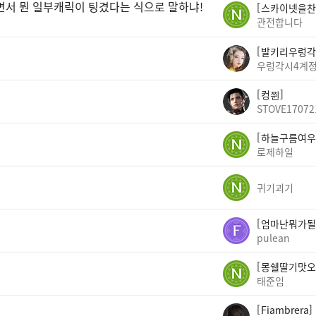
면서 뭔 일부캐릭이 팅겼다는 식으로 말하냐!
스카이넷을찬
관전합니다
발키리우렁각
우렁각시4계
컹쮠
STOVE17072
하늘구름여우
로제하일
귀기괴기
엄마난뭐가될
pulean
몽쉘딸기맛오
태준임
Fiambrera