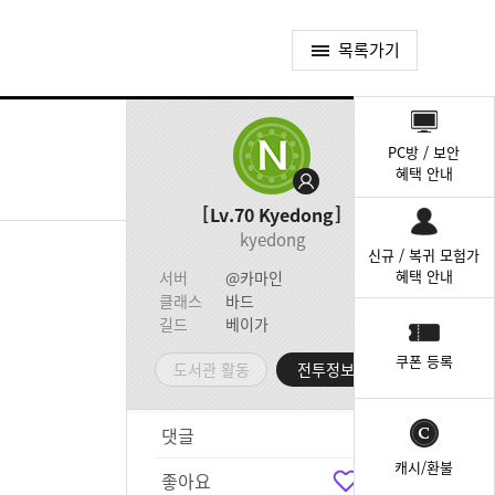
목록가기
퀵
메
PC방 / 보안
뉴
혜택 안내
Lv.70
Kyedong
kyedong
신규 / 복귀 모험가
혜택 안내
서버
@카마인
클래스
바드
길드
베이가
쿠폰 등록
도서관 활동
전투정보실
댓글
3
캐시/환불
좋아요
2