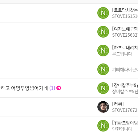
토르망치찾는
STOVE16151
여자노예구함
STOVE25632
하프로내려치
루드입니다
기뻐해라야근
장미칼주부9
안하고 어영부영넘어가네
1
장미칼주부9
컹쮠
STOVE17072
워황크앙이팅
단현입니다