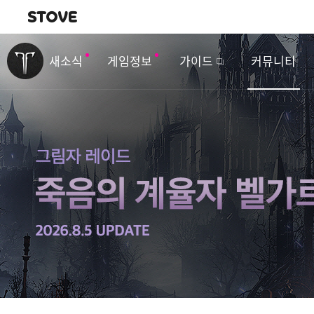
내비게이션
이
벤
새소식
게임정보
가이드
커뮤니티
트
&
업
데
이
트