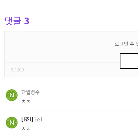
댓글
3
댓
글
로그인 후 
쓰
기
0
/ 200
단월령주
ㅊㅊ
l죠l
l죠l
ㅊㅊ