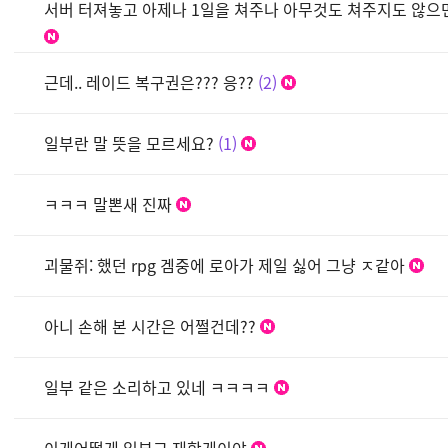
서버 터져놓고 아제나 1일을 쳐주나 아무것도 쳐주지도 않으
근데.. 레이드 복구권은??? 응??
2
일부란 말 뜻을 모르세요?
1
ㅋㅋㅋ 말뽄새 진짜
괴물쥐: 했던 rpg 겜중에 로아가 제일 싫어 그냥 ㅈ같아
아니 손해 본 시간은 어쩔건데??
일부 같은 소리하고 있네 ㅋㅋㅋㅋ
이게어떻게 일부고 재학게이야