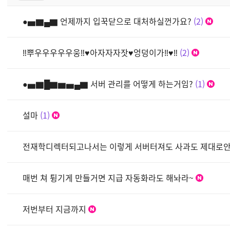
●▅▇▄▇ 언제까지 입꾹닫으로 대처하실껀가요?
2
‼뿌우우우우우웅‼♥아자자자잣♥엉덩이가‼♥‼
2
●▅▇█▇▆▅▄▇ 서버 관리를 어떻게 하는거임?
1
설마
1
전재학디렉터되고나서는 이렇게 서버터져도 사과도 제대로
매번 쳐 튕기게 만들거면 지급 자동화라도 해놔라~
저번부터 지금까지