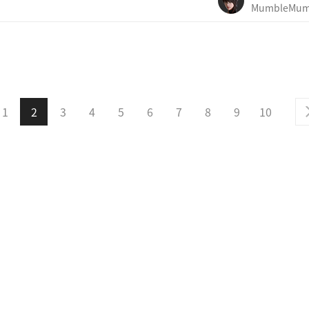
MumbleMum
1
2
3
4
5
6
7
8
9
10