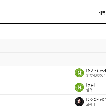
리
제목
스
트
검
색
건랜스상향기
STOVE83054
햄유
햄유
아이리스헤븐
브랑냐