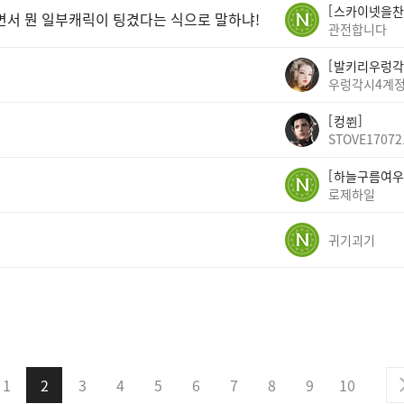
스카이넷을찬
면서 뭔 일부캐릭이 팅겼다는 식으로 말하냐!
관전합니다
발키리우렁각
우렁각시4계
컹쮠
STOVE17072
하늘구름여우
로제하일
귀기괴기
1
2
3
4
5
6
7
8
9
10