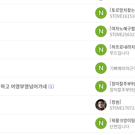
토르망치찾는
STOVE16151
여자노예구함
STOVE25632
하프로내려치
루드입니다
기뻐해라야근
장미칼주부9
안하고 어영부영넘어가네
1
장미칼주부9
컹쮠
STOVE17072
워황크앙이팅
단현입니다