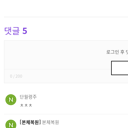
댓글
5
댓
글
로그인 후 
쓰
기
0
/ 200
단월령주
ㅊㅊㅊ
본체복원
본체복원