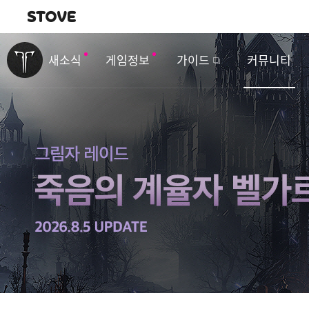
내비게이션
이
벤
새소식
게임정보
가이드
커뮤니티
트
&
업
데
이
트