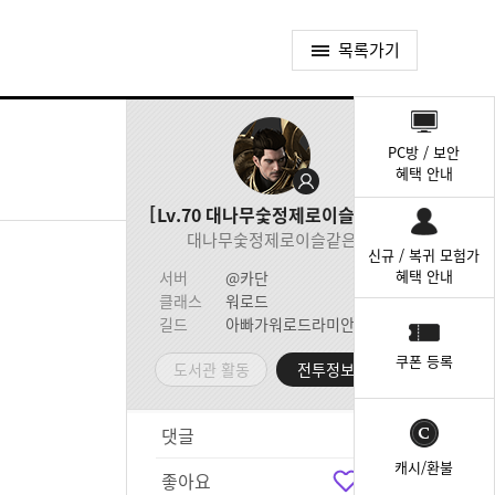
목록가기
퀵
메
PC방 / 보안
뉴
혜택 안내
Lv.70
대나무숯정제로이슬같은
대나무숯정제로이슬같은
신규 / 복귀 모험가
혜택 안내
서버
@카단
클래스
워로드
길드
아빠가워로드라미안해
쿠폰 등록
도서관 활동
전투정보실
댓글
5
캐시/환불
좋아요
2