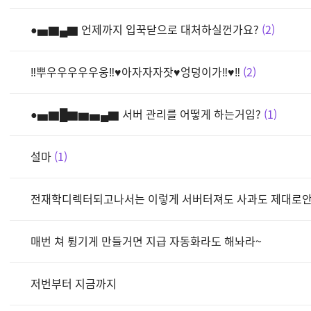
●▅▇▄▇ 언제까지 입꾹닫으로 대처하실껀가요?
2
‼뿌우우우우우웅‼♥아자자자잣♥엉덩이가‼♥‼
2
●▅▇█▇▆▅▄▇ 서버 관리를 어떻게 하는거임?
1
설마
1
전재학디렉터되고나서는 이렇게 서버터져도 사과도 제대로
매번 쳐 튕기게 만들거면 지급 자동화라도 해놔라~
저번부터 지금까지