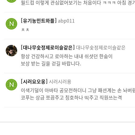
월드컵 이렇게 관심없어보기는 처음이다 ㅋㅋㅋ 아침 경
유기농민트와플
abp011
ㅊㅊ
대나무숯정제로이슬같은
대나무숯정제로이슬같은
항상 건강하시고 로아하는 내내 쉬셧던 한숨이
보상 받는 길을 걷길 바랍니다.
시러요오옹
시러시러용
이색기덜이 아바타 공모전하더니 그냥 패션계는 손 놔버림
코푸는 상금 쪼끔주고 칭호하나 띡주고 직원쓰는격