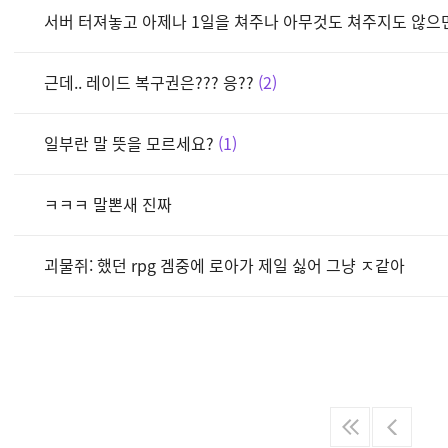
서버 터져놓고 아제나 1일을 쳐주나 아무것도 쳐주지도 않으
근데.. 레이드 복구권은??? 응??
2
일부란 말 뜻을 모르세요?
1
ㅋㅋㅋ 말뽄새 진짜
괴물쥐: 했던 rpg 겜중에 로아가 제일 싫어 그냥 ㅈ같아