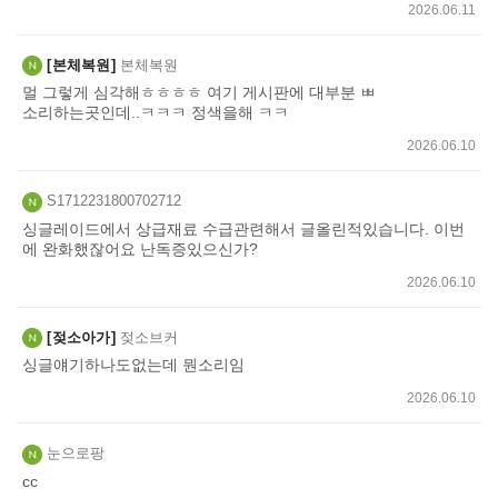
2026.06.11
본체복원
본체복원
멀 그렇게 심각해ㅎㅎㅎㅎ 여기 게시판에 대부분 ㅃ
소리하는곳인데..ㅋㅋㅋ 정색을해 ㅋㅋ
2026.06.10
S1712231800702712
싱글레이드에서 상급재료 수급관련해서 글올린적있습니다. 이번
에 완화했잖어요 난독증있으신가?
2026.06.10
젖소아가
젖소브커
싱글얘기하나도없는데 뭔소리임
2026.06.10
눈으로팡
cc