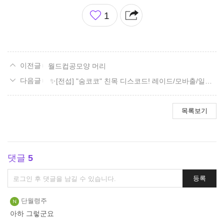
좋
1
아
요
월드컵공모양 머리
✨[전섭] "숨코코" 친목 디스코드! 레이드/모바출/일숙/잡담✨
목록보기
댓글
5
댓
등록
글
쓰
단월령주
기
아하 그렇군요