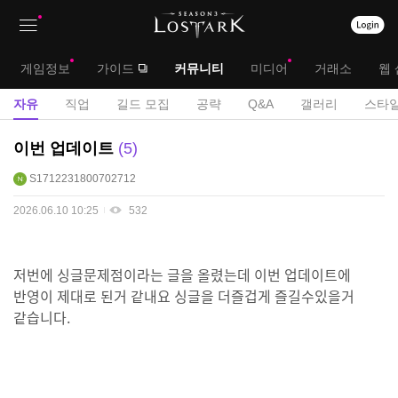
상
대
게임정보
가이드
커뮤니티
미디어
거래소
웹 
단
메
서
자유
직업
길드 모집
공략
Q&A
갤러리
스타일
메
뉴
브
자
이번 업데이트
5
뉴
유
메
S1712231800702712
게
뉴
시
2026.06.10 10:25
532
판
저번에 싱글문제점이라는 글을 올렸는데 이번 업데이트에
반영이 제대로 된거 같내요 싱글을 더즐겁게 즐길수있을거
같습니다.