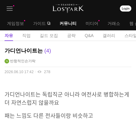
상
대
게임정보
가이드
커뮤니티
미디어
거래소
웹 
단
메
서
자유
직업
길드 모집
공략
Q&A
갤러리
스타일
메
뉴
브
자
가디언나이트는
4
뉴
유
메
반항적인손가락
게
뉴
시
2026.06.10 17:42
278
판
가디언나이트는 독립직군 아니라 여전사로 병합하는게
더 자연스럽지 않을까요
패는 느낌도 다른 전사들이랑 비슷하고