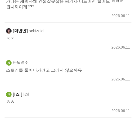
가나는 캐릭자체 컨셉잘못잡음 용기사 디트버전 할버드 ㅋㅋㅋ
뭡니까이게???
2026.06.11
마법년
schizoid
ㅊㅊ
2026.06.11
단월령주
스토리를 풀어나가려고 그러지 않으까유
2026.06.11
l죠l
l죠l
ㅊㅊ
2026.06.11