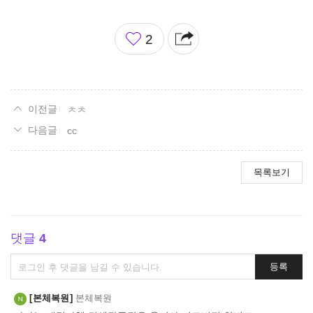
좋
2
아
요
ㅊㅊ
cc
목록보기
댓글
4
댓
등록
글
쓰
본체복원
본체복원
기