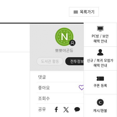
목록가기
퀵
메
PC방 / 보안
뉴
혜택 안내
뽀뽀야곤듀
신규 / 복귀 모험가
도서관 활동
전투정보실
혜택 안내
댓글
8
쿠폰 등록
좋아요
2
조회수
729
공유
캐시/환불