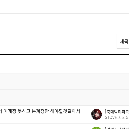
리
제목
스
트
검
색
빠서 이계정 못하고 본계정만 해야할것같아서
축대박리퍼축
STOVE16615