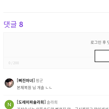
댓글
8
댓
글
로그인 후 
쓰
기
0
/ 200
삐진마녀
펑군
본체복원 님 개솔 ㄴㄴ
도레미파솔라희
솔라희