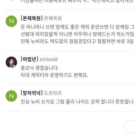
기상술사는 이동속도만 빠르지 막.. 극신캐치고 많이개선된
본체복원
본체복원
돈 마니마니 쓰면 망캐도 좋은 캐릭 돈안쓰면 다 망캐임 그
선발대 따라잡을꺼 아니면 아무꺼나 맘에드는거 하는거임
진짜 뉴비라도 택도없이 점핑권있다고 점핑하면 바로 3일
마법년
schizoid
충모닉 괜찮습니다.
타대 캐릭터라 운영하기도 편해요.
망자의넉
도르마르
진심 뉴비 신가요 그럼 홀리 나이트 강력 합니다 튼튼합