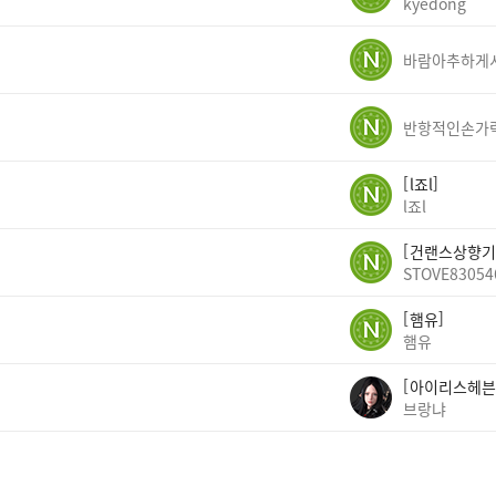
kyedong
반항적인손가
l죠l
l죠l
건랜스상향기
STOVE83054
햄유
햄유
아이리스헤븐
브랑냐