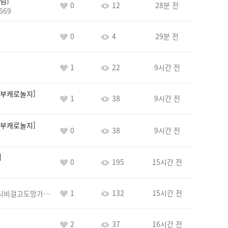
념
0
12
28분 전
669
0
4
29분 전
1
22
9시간 전
부캐로놀지
1
38
9시간 전
부캐로놀지
0
38
9시간 전
0
195
15시간 전
1
132
15시간 전
바람아추하게시비걸고도망가냐당당하게글써
2
37
16시간 전