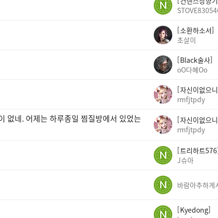
건랜스상향기
STOVE83054
소환하소서
초살이
Black술사
oO다혜Oo
자신이없으니
rmfjtpdy
곳이 없네. 어제는 하루종일 찜질방에서 있었는
자신이없으니
rmfjtpdy
트리하트576
J슈아
Kyedong