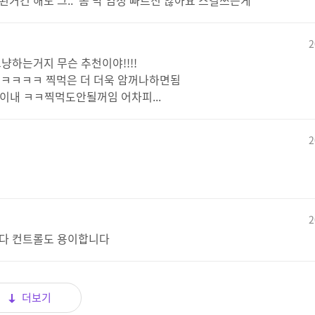
거긴 해도 그.. 좀 막 엄청 빠르진 않아요 스킬쓰는게
2
냥하는거지 무슨 추천이야!!!!
ㅋㅋㅋㅋ 찍먹은 더 더욱 암꺼나하면됨
이내 ㅋㅋ찍먹도안될꺼임 어차피...
2
2
니다 컨트롤도 용이합니다
더보기