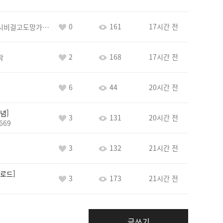
0
161
17시간 전
바람아추하게시비걸고도망가냐당당하게글써
2
168
17시간 전
락
6
44
20시간 전
념
3
131
20시간 전
669
3
132
21시간 전
로드
3
173
21시간 전
글쓰기