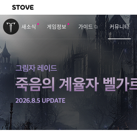
내비게이션
이
벤
새소식
게임정보
가이드
커뮤니티
트
&
업
데
이
트