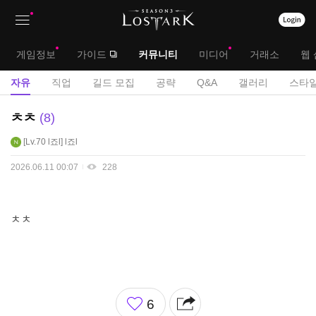
상
대
게임정보
가이드
커뮤니티
미디어
거래소
웹 
단
메
서
자유
직업
길드 모집
공략
Q&A
갤러리
스타일
메
뉴
브
자
ㅊㅊ
8
뉴
유
메
Lv.70
l죠l
l죠l
게
뉴
시
2026.06.11 00:07
228
판
ㅊㅊ
좋
6
아