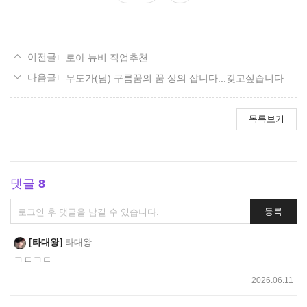
요
로아 뉴비 직업추천
무도가(남) 구름꿈의 꿈 상의 삽니다...갖고싶습니다
목록보기
댓글
8
댓
등록
글
쓰
타대왕
타대왕
기
ㄱㄷㄱㄷ
2026.06.11