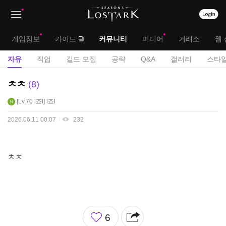
상
대
게임정보
가이드
커뮤니티
미디어
거래소
웹 
단
메
서
자유
직업
길드 모집
공략
Q&A
갤러리
스타일
메
뉴
브
자
ㅊㅊ
8
뉴
유
메
Lv.70
l죠l
l죠l
게
뉴
시
2026.06.11 00:07
232
판
ㅊㅊ
좋
6
아