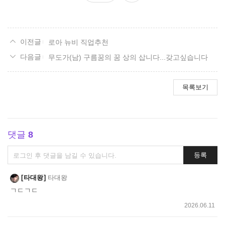
요
로아 뉴비 직업추천
무도가(남) 구름꿈의 꿈 상의 삽니다...갖고싶습니다
목록보기
댓글
8
댓
등록
글
쓰
타대왕
타대왕
기
ㄱㄷㄱㄷ
2026.06.11