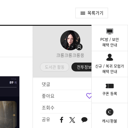
목록가기
퀵
메
PC방 / 보안
뉴
혜택 안내
크롱크롱크롱옹
신규 / 복귀 모험가
도서관 활동
전투정보실
혜택 안내
댓글
2
쿠폰 등록
좋아요
5
조회수
301
공유
캐시/환불