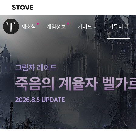
내비게이션
이
벤
새소식
게임정보
가이드
커뮤니티
트
&
업
데
이
트