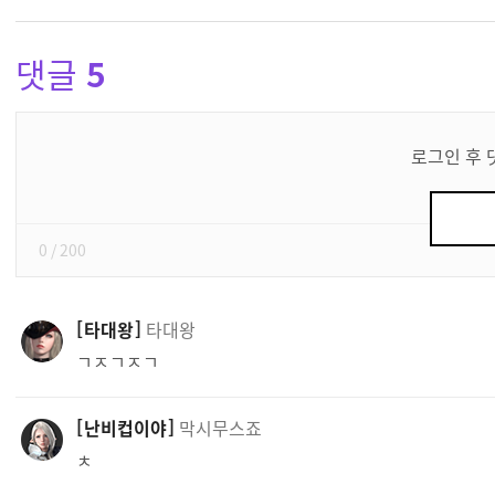
댓글
5
댓
글
로그인 후 
쓰
기
0
/ 200
타대왕
타대왕
ㄱㅈㄱㅈㄱ
난비컵이야
막시무스죠
ㅊ