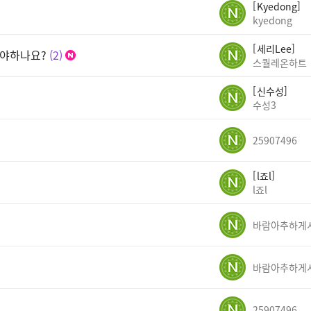
Kyedong
kyedong
세리Lee
어야하나요?
2
스퀄레온하트
신수성
수성3
25907496
l죠l
l죠l
25907496