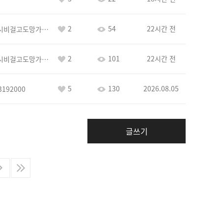
2
54
22시간 전
바람아추하게시비걸고도망가냐당당하게글써
2
101
22시간 전
바람아추하게시비걸고도망가냐당당하게글써
5
130
2026.08.05
3192000
글쓰기