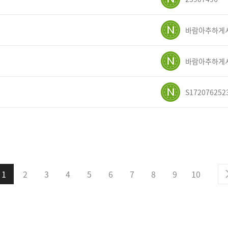
S172076252
1
2
3
4
5
6
7
8
9
10