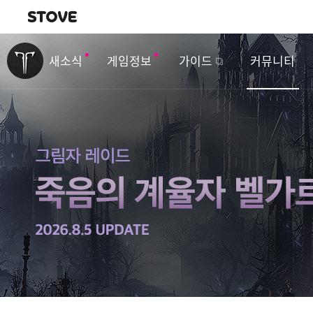
내비게이션
이
벤
새소식
게임정보
가이드
커뮤니티
트
&
업
데
이
트