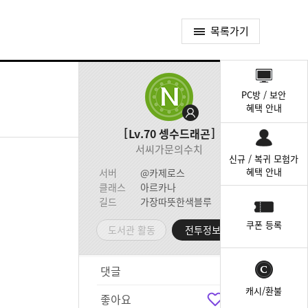
목록가기
퀵
메
PC방 / 보안
뉴
혜택 안내
Lv.70
셍수드래곤
서씨가문의수치
신규 / 복귀 모험가
혜택 안내
서버
@카제로스
클래스
아르카나
길드
가장따뜻한색블루
쿠폰 등록
도서관 활동
전투정보실
댓글
5
캐시/환불
좋아요
5