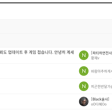
트
검
색
뢰도 업데이트 후 게임 접습니다. 안녕히 계세
파티하면전사
황재v
피곤한반달가
Black술사
oO다혜Oo