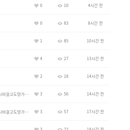
0
10
4시간 전
0
83
8시간 전
1
85
10시간 전
4
27
13시간 전
2
18
14시간 전
3
56
14시간 전
바람아추하게시비걸고도망가냐당당하게글써
3
57
17시간 전
바람아추하게시비걸고도망가냐당당하게글써
3
22
18시간 전