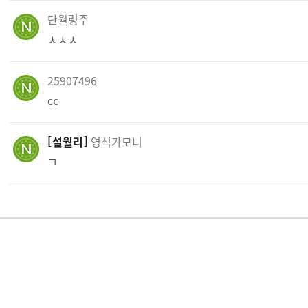
단월령주
ㅊㅊㅊ
25907496
cc
설월리
영석가모니
ㄱ