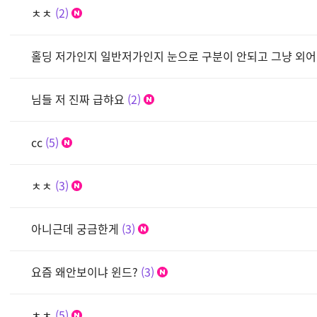
ㅊㅊ
2
홀딩 저가인지 일반저가인지 눈으로 구분이 안되고 그냥 외
님들 저 진짜 급햐요
2
cc
5
ㅊㅊ
3
아니근데 궁금한게
3
요즘 왜안보이냐 윈드?
3
ㅊㅊ
5