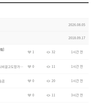
2026.08.05
2018.09.17
줘
1
32
1시간 전
0
11
1시간 전
바람아추하게시비걸고도망가냐당당하게글써
0
20
1시간 전
슴곰
0
11
3시간 전