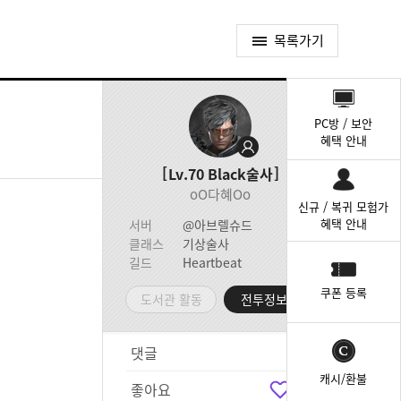
목록가기
퀵
메
PC방 / 보안
뉴
혜택 안내
Lv.70
Black술사
oO다혜Oo
신규 / 복귀 모험가
혜택 안내
서버
@아브렐슈드
클래스
기상술사
길드
Heartbeat
쿠폰 등록
도서관 활동
전투정보실
댓글
6
캐시/환불
좋아요
7