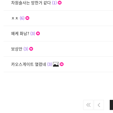
차원술사는 망한거 같다
1
ㅊㅊ
6
왜케 화남?
3
보상안
3
카오스게이트 열렸네
3