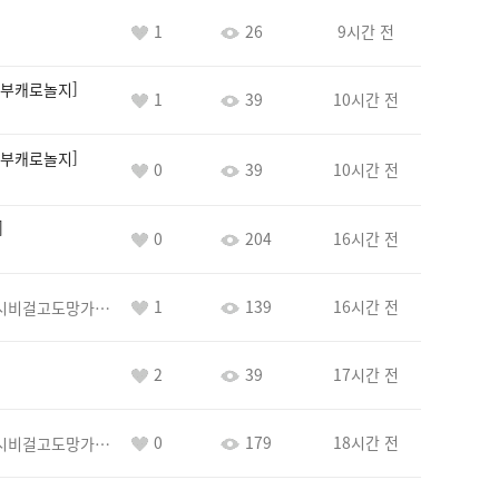
1
26
9시간 전
부캐로놀지
1
39
10시간 전
부캐로놀지
0
39
10시간 전
0
204
16시간 전
1
139
16시간 전
바람아추하게시비걸고도망가냐당당하게글써
2
39
17시간 전
0
179
18시간 전
바람아추하게시비걸고도망가냐당당하게글써