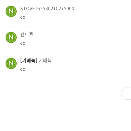
STOVE162530210275000
cc
컨트루
cc
기매늑
기매늑
cc