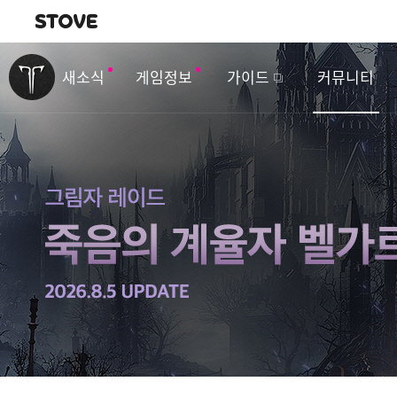
내비게이션
이
벤
새소식
게임정보
가이드
커뮤니티
트
&
업
데
이
트