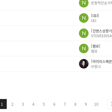
반항적인손가
l죠l
l죠l
건랜스상향기
STOVE83054
햄유
햄유
아이리스헤븐
브랑냐
1
2
3
4
5
6
7
8
9
10