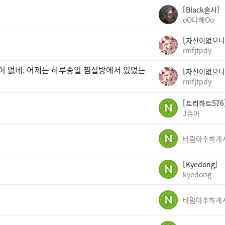
Black술사
oO다혜Oo
자신이없으니
rmfjtpdy
곳이 없네. 어제는 하루종일 찜질방에서 있었는
자신이없으니
rmfjtpdy
트리하트576
J슈아
Kyedong
kyedong