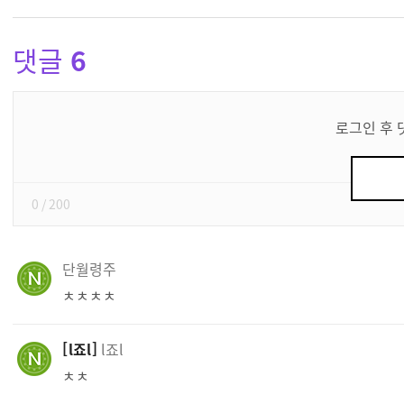
댓글
6
댓
글
로그인 후 
쓰
기
0
/ 200
단월령주
ㅊㅊㅊㅊ
l죠l
l죠l
ㅊㅊ