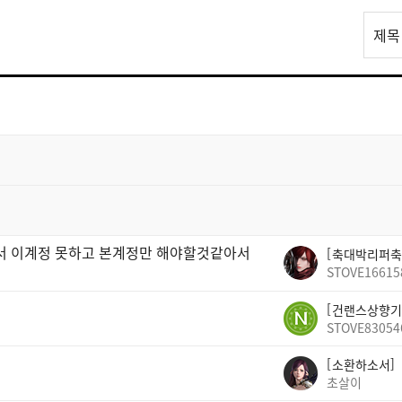
리
제목
스
트
검
색
빠서 이계정 못하고 본계정만 해야할것같아서
축대박리퍼축
STOVE16615
건랜스상향기
STOVE83054
소환하소서
초살이