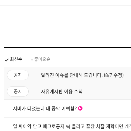
최신순
좋아요순
알려진 이슈를 안내해 드립니다. (8/7 수정)
공지
자유게시판 이용 수칙
공지
서버가 터졌는데 내 종막 어떡함?
입 싸아악 닫고 매크로공지 띡 올리고 꿀잠 처잘 재학이면 개