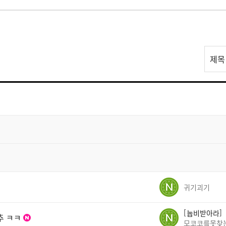
리
제목
스
트
검
색
귀기괴기
늅비받아라
추 ㅋㅋ
모코코를못찾