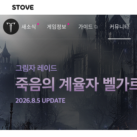
내비게이션
이
벤
새소식
게임정보
가이드
커뮤니티
트
&
업
데
이
트