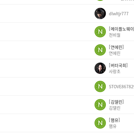
dlwltjr777
메이플노웨이
천비월
연에린
연에린
버터국희
사랑초
STOVE86782
김델린
김델린
햄유
햄유