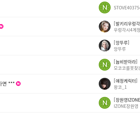
STOVE40375
발키리우렁각
우렁각시4계
앙뚜루
앙뚜루
늅비받아라
모코코를못찾
얘정케릭터
면 ***
왕코_1
장원영IZON
IZONE장원영