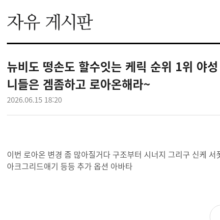
뉴비도 떵손도 할수잇는 케릭 순위 1위 야성
니들은 겜좀하고 로아온해라~
2026.06.15 18:20
이번 로아온 변경 좀 많아질거다 구조부터 시너지 그리구 신케 서
아크그리드애기 등등 추가 옵션 아바타