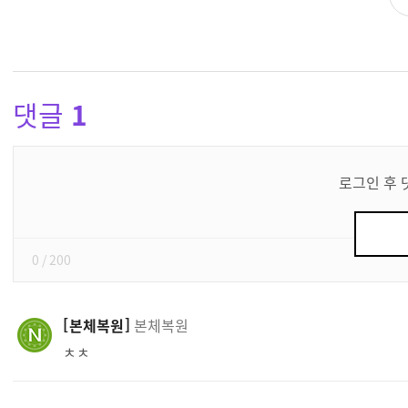
댓글
1
댓
글
로그인 후 
쓰
기
0
/ 200
본체복원
본체복원
ㅊㅊ