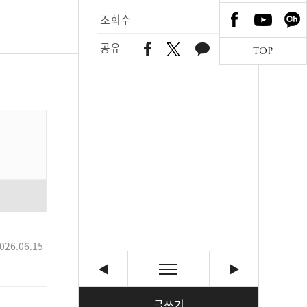
조회수
286
공유
TOP
026.06.15
글쓰기