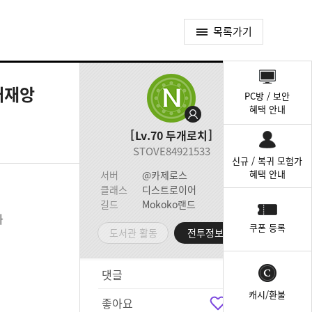
목록가기
퀵
메
대재앙
PC방 / 보안
뉴
혜택 안내
Lv.70
두개로치
STOVE84921533
신규 / 복귀 모험가
혜택 안내
서버
@카제로스
클래스
디스트로이어
길드
Mokoko랜드
화
쿠폰 등록
도서관 활동
전투정보실
댓글
1
캐시/환불
좋아요
0