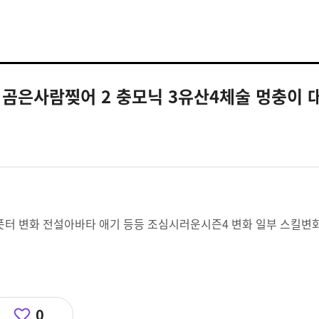
 곰은사람찢어 2 충모닉 3유산4체술 멍충이 
폿터 변화 전설아바타 애기 등등 조심시러운시즌4 변화 일부 스킬변
0