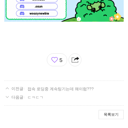
좋
5
아
요
접속 로딩중 계속팅기는데 왜이럼???
ㄷㅋㄷㄱ
목록보기