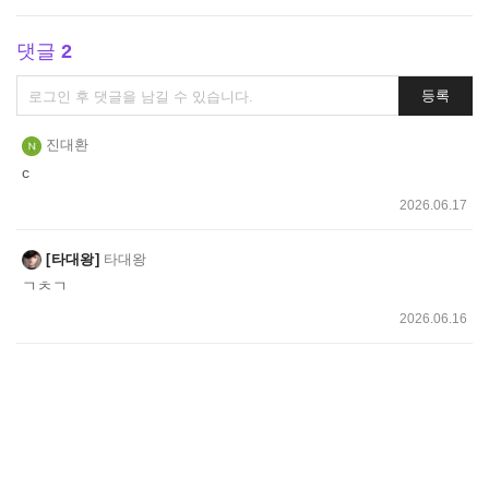
댓글
2
댓
등록
글
쓰
진대환
기
c
2026.06.17
타대왕
타대왕
ㄱㅊㄱ
2026.06.16