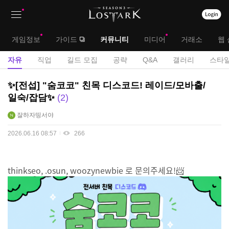
상
대
게임정보
가이드
커뮤니티
미디어
거래소
웹 
단
메
서
자유
직업
길드 모집
공략
Q&A
갤러리
스타일
메
뉴
브
자
✨[전섭] "숨코코" 친목 디스코드! 레이드/모바출/
뉴
유
메
일숙/잡담✨
2
게
뉴
잘하자띵서야
시
판
2026.06.16 08:57
266
thinkseo, .osun, woozynewbie 로 문의주세요!📨