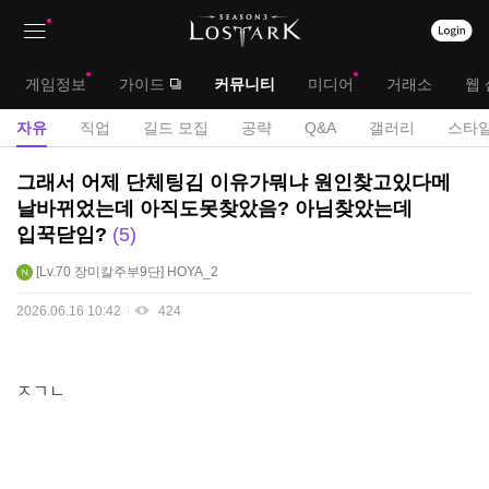
상
대
게임정보
가이드
커뮤니티
미디어
거래소
웹 
단
메
서
자유
직업
길드 모집
공략
Q&A
갤러리
스타일
메
뉴
브
자
그래서 어제 단체팅김 이유가뭐냐 원인찾고있다메
뉴
유
메
날바뀌었는데 아직도못찾았음? 아님찾았는데
게
입꾹닫임?
5
뉴
시
판
Lv.70
장미칼주부9단
HOYA_2
2026.06.16 10:42
424
ㅈㄱㄴ