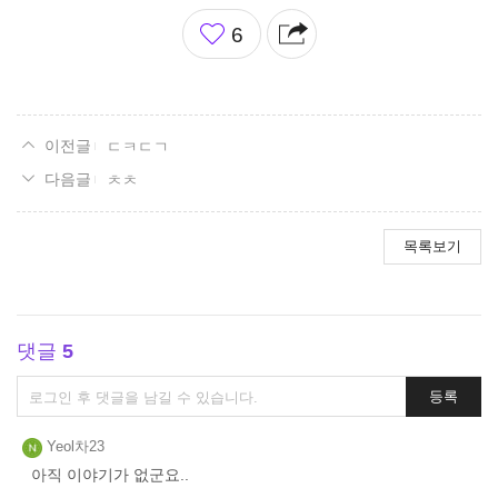
좋
6
아
요
ㄷㅋㄷㄱ
ㅊㅊ
목록보기
댓글
5
댓
등록
글
쓰
Yeol차23
기
아직 이야기가 없군요..