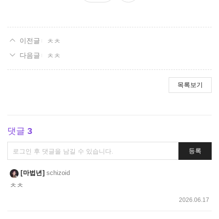
요
ㅊㅊ
ㅊㅊ
목록보기
댓글
3
댓
등록
글
쓰
마법년
schizoid
기
ㅊㅊ
2026.06.17