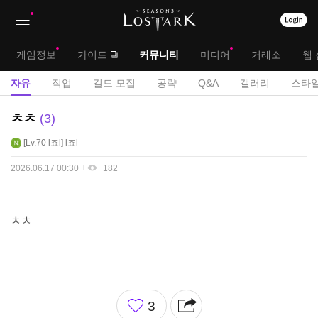
상
대
게임정보
가이드
커뮤니티
미디어
거래소
웹 
단
메
서
자유
직업
길드 모집
공략
Q&A
갤러리
스타일
메
뉴
브
자
ㅊㅊ
3
뉴
유
메
Lv.70
l죠l
l죠l
게
뉴
시
2026.06.17 00:30
182
판
ㅊㅊ
좋
3
아