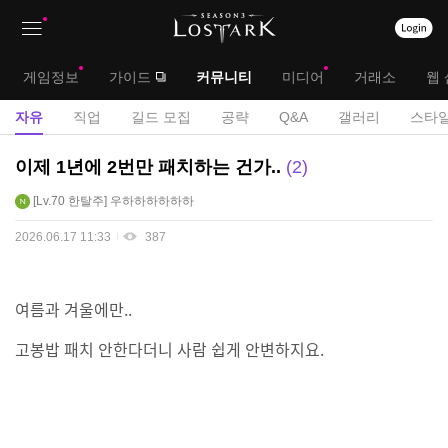
상
대
게임정보
가이드
커뮤니티
미디어
거래소
웹 
단
메
서
자유
직업
길드 모집
공략
Q&A
갤러리
스타일
메
뉴
브
자
이제 1년에 2번만 패치하는 건가..
2
뉴
유
메
Lv.70
한탈주
우하하하하하하
게
뉴
시
2026.06.17 11:33
387
판
여름과 겨울에만..
고봉밥 패치 안한다더니 사람 쉽게 안변하지요.