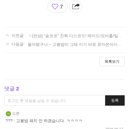
좋
7
아
요
✨[전섭] "숨코코" 친목 디스코드! 레이드/모바출/일숙/잡담✨
돌아왔구나 ~ 고봉밥이 그래 이기 바로 로아온아이가 기대만빵ㅎㅎㅎㅎ
목록보기
댓글
2
댓
등록
글
쓰
소쏜
기
??? : 고봉밥 패치 안 하겠습니다. ㅋㅋㅋㅋ