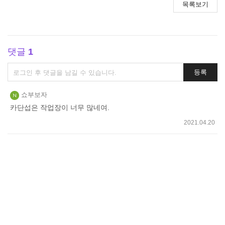
목록보기
댓글
1
댓
등록
글
쓰
쇼부보자
기
카단섭은 작업장이 너무 많네여.
2021.04.20