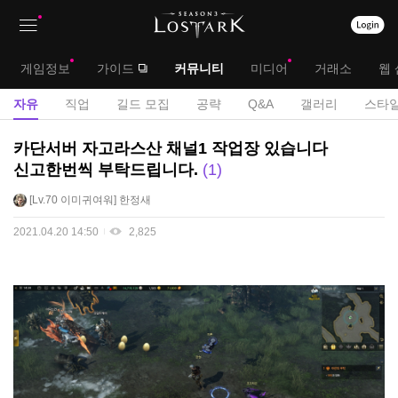
상
대
게임정보
가이드
커뮤니티
미디어
거래소
웹 
단
메
서
자유
직업
길드 모집
공략
Q&A
갤러리
스타일
메
뉴
브
자
카단서버 자고라스산 채널1 작업장 있습니다
뉴
유
메
신고한번씩 부탁드립니다.
1
게
뉴
Lv.70
이미귀여워
한정새
시
판
2021.04.20 14:50
2,825