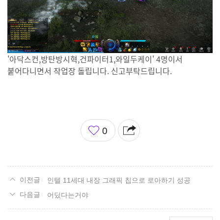
'아닥스컨,방탄방시혁,건파이터1,와일두케이' 4명이서
붙어다니면서 작업장 돌립니다. 신고부탁드립니다.
좋
0
아
요
인텔 11세대 내장 그래픽 칩으로 로아하기 성공
어딨다는거야