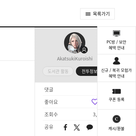
목록가기
퀵
메
PC방 / 보안
뉴
혜택 안내
AkatsukiKuroishi
신규 / 복귀 모험가
도서관 활동
전투정보실
혜택 안내
댓글
0
쿠폰 등록
좋아요
0
조회수
3,105
공유
캐시/환불