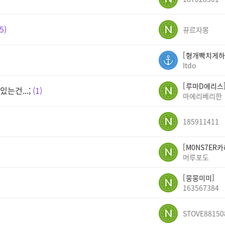
5
뀨르자몽
형개빡치게하
Itdo
루마D에리스
는건...;
1
마에리베리한
185911411
M0NS7ER
머루포도
뭉뭉미미
163567384
STOVE88150