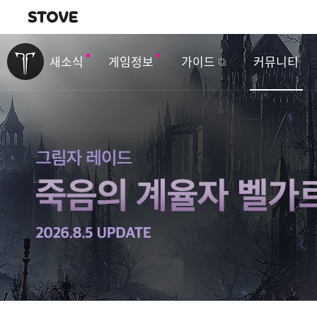
내비게이션
이
벤
새소식
게임정보
가이드
커뮤니티
트
&
업
데
이
트