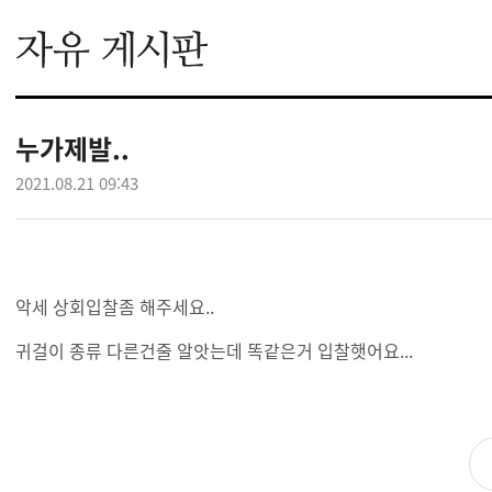
누가제발..
2021.08.21 09:43
악세 상회입찰좀 해주세요..
귀걸이 종류 다른건줄 알앗는데 똑같은거 입찰햇어요...