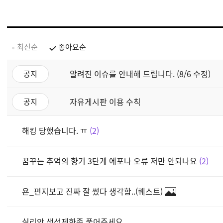
최신순
좋아요순
알려진 이슈를 안내해 드립니다. (8/6 수정)
공지
자유게시판 이용 수칙
공지
해킹 당했습니다. ㅠ
2
꿈꾸는 추억의 향기 3단계 에포나 오류 저만 안되나요
2
욘_편지보고 진짜 잘 썼다 생각함..(퀘스트)
실리안 생성제한좀 풀어주세요.................