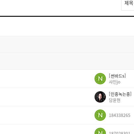
제목
스
트
검
색
썬바드s
샤인jo
인중녹는중
담윤현
184338265
187028301