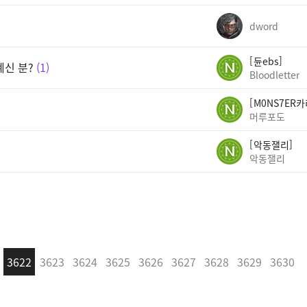
dword
듄ebs
계신 분?
1
Bloodletter
M0NS7ER
머루포도
악동잴리
악동잴리
3622
3623
3624
3625
3626
3627
3628
3629
3630