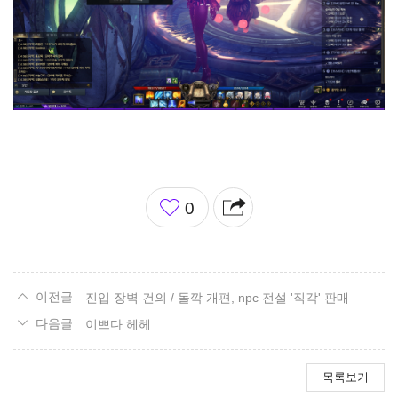
좋
0
아
요
진입 장벽 건의 / 돌깍 개편, npc 전설 '직각' 판매
이쁘다 헤헤
목록보기