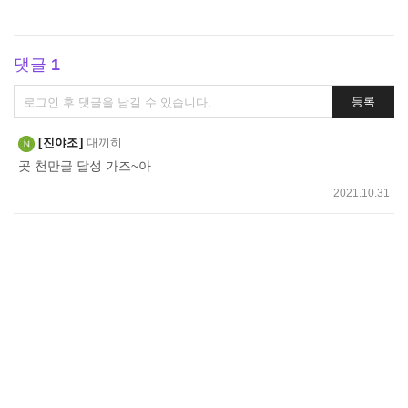
댓글
1
댓
등록
글
쓰
진야조
대끼히
기
곳 천만골 달성 가즈~아
2021.10.31