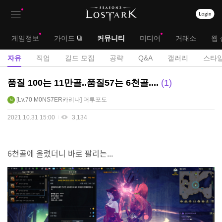
상
대
게임정보
가이드
커뮤니티
미디어
거래소
웹 
단
메
서
자유
직업
길드 모집
공략
Q&A
갤러리
스타일
메
뉴
브
자
품질 100는 11만골..품질57는 6천골....
1
뉴
유
메
Lv.70
M0NS7ER카리나
머루포도
게
뉴
시
2021.10.31 15:00
3,134
판
6천골에 올렸더니 바로 팔리는...