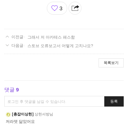
좋
3
아
요
그래서 저 아카테스 패스함
스토브 오류보고서 어떻게 고치나요?
목록보기
댓글
9
댓
등록
글
쓰
총잡이상헌
상헌서방님
기
저라뎃 닮았어요