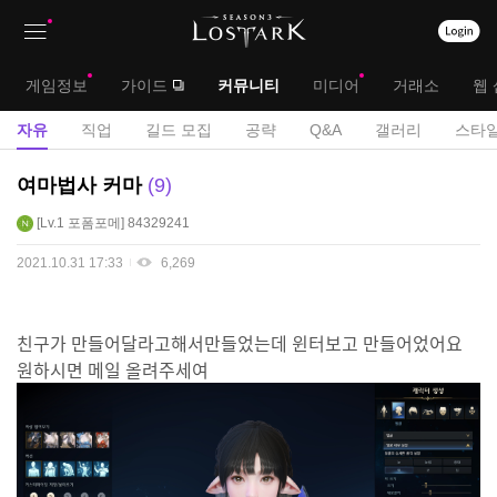
상
대
게임정보
가이드
커뮤니티
미디어
거래소
웹 
단
메
서
자유
직업
길드 모집
공략
Q&A
갤러리
스타일
메
뉴
브
자
여마법사 커마
9
뉴
유
메
Lv.1
포폼포메
84329241
게
뉴
시
2021.10.31 17:33
6,269
판
친구가 만들어달라고해서만들었는데 윈터보고 만들어었어요
원하시면 메일 올려주세여