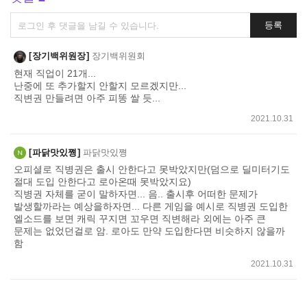
댓
등록
글
쓰
장기백위원장
장기백위원회
기
현재 직업이 21개...
난중에 또 추가할지 안할지 모르겠지만...
직변권 만들려면 아주 피똥 쌀 듯...
2021.10.31
파닭맛있쪙
파닭맛있쪙
오피셜로 직병권은 출시 안한다고 못박았지만(덤으로 딜미터기도
절대 도입 안한다고 로아온때 못박았지요)
직병권 자체를 굳이 말하자면... 음.. 출시후 어떠한 문제가
발생할까라는 예상을하자면... 다른 게임을 예시로 직병권 도입한
엘소드를 보면 캐릭 꾸지면 꼬우면 직변해라 외에는 아주 큰
문제는 없었던걸로 암. 로아도 만약 도입한다면 비슷하지 않을까
함
2021.10.31