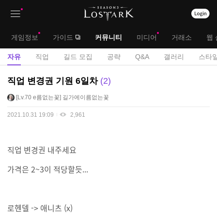
상
대
게임정보
가이드
커뮤니티
미디어
거래소
웹 
단
메
서
자유
직업
길드 모집
공략
Q&A
갤러리
스타일
메
뉴
브
자
직업 변경권 기원 6일차
2
뉴
유
메
Lv.70
e름없는꽃
길가에이름없는꽃
게
뉴
시
2021.10.31 19:09
2,961
판
직업 변경권 내주세요
가격은 2~3이 적당할듯...
로헨델 -> 애니츠 (x)