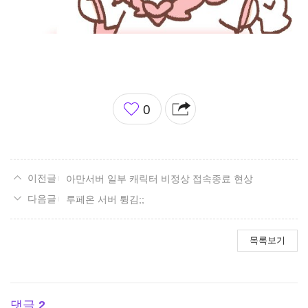
좋
0
아
요
아만서버 일부 캐릭터 비정상 접속종료 현상
루페온 서버 튕김;;
목록보기
댓글
2