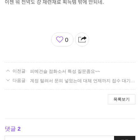
이젠 뭐 전악도 걍 재련재료 획득템 밖에 안되네.
좋
0
아
요
피메건슬 점화소서 특성 질문좀요~~
계정 털려서 문의 넣었는데 대체 언제까지 접수 대기임...
목록보기
댓글
2
댓