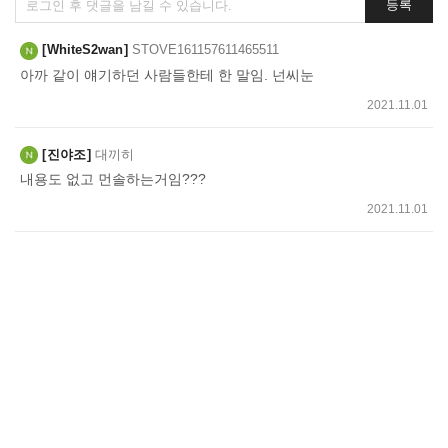
등록
글
쓰
WhiteS2wan
STOVE161157611465511
기
아까 같이 얘기하던 사람들한테 한 말임. 넌씨눈
2021.11.01
진야조
대끼히
내용도 없고 먼솔하는거임???
2021.11.01