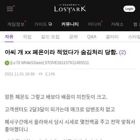
상
대
게임정보
가이드
커뮤니티
미디어
거래소
웹 
단
메
서
자유
직업
길드 모집
공략
Q&A
갤러리
스타일
메
뉴
브
자
아씨 개 xx 페온이라 적었다가 숨김처리 당함.
2
뉴
유
메
Lv.70
WhiteS2wan
STOVE161157611465511
게
뉴
시
2021.11.01 16:38
2,146
판
암튼 페온도 그렇고 배보다 배꼽이 미친듯이 크고.
고객센터도 2달3달이 되가는데 매크로 답변조차 없고
폐사구간에서 올라와서 당시 시세로 몇천백골 주고 전악 맞춰서
좋아했더니