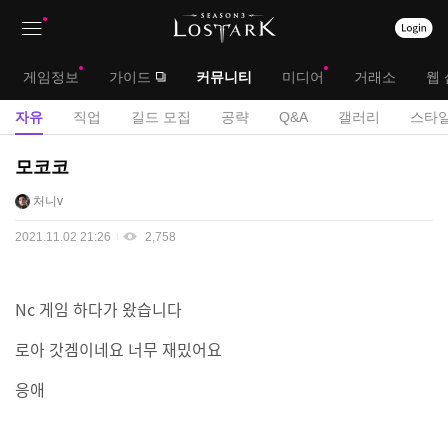
상
대
게임정보
가이드
커뮤니티
미디어
거래소
웹 
단
메
서
자유
직업
길드 모집
공략
Q&A
갤러리
스타일
메
뉴
브
자
모코코
뉴
유
메
처니v
게
뉴
시
2021.11.02 21:26
2,758
판
Nc 게임 하다가 왔습니다
로아 갓겜이네요 너무 재밌어요
응애