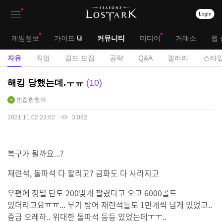
상
대
게임정보
가이드
커뮤니티
미디어
거래소
웹 
단
메
서
자유
직업
길드 모집
공략
Q&A
갤러리
스타일
메
뉴
브
자
해킹 당했는데.ㅜㅠ
10
뉴
유
메
번잡한짱아
게
뉴
시
2021.11.02 23:02
3,082
판
복구가 될까요...?
재련석, 돌파석 다 팔리고? 금화도 다 사라지고
우편에 정밀 단도 200몇개 팔렸다고 오고 6000골드
있더라고요ㅠㅠ... 무기 방어 재련석들도 1만개씩 넘게 있었고..
중급 오레하.. 위대한 돌파석 등등 있었는데ㅜㅜ..