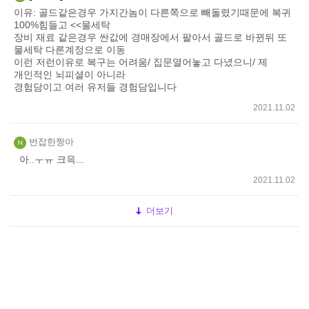
이유: 골드같은경우 가지간놈이 다른쪽으로 빼돌렸기때문에 복귀
100%힘들고 <<물세탁
장비 재료 같은경우 싼값에 경매장에서 팔아서 골드로 바뀐뒤 또
물세탁 다른계정으로 이동
이런 저런이유로 복구는 어려움/ 집문열어놓고 다녔으니/ 제
개인적인 뇌피셜이 아니라
경험담이고 여러 유저들 경험담입니다
2021.11.02
번잡한짱아
아..ㅜㅠ 크윽...
2021.11.02
더보기