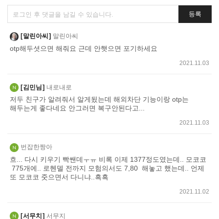
댓
등록
글
쓰
말린아씨
말린아씨
기
otp해두셧으면 해줘요 근데 안햇으면 포기하세요
2021.11.03
김민님
내로내로
저두 친구가 알려줘서 알게됬는데 해외차단 기능이랑 otp는
해두는게 좋다네요 안그러면 복구안된다고...
2021.11.03
번잡한짱아
흐... 다시 키우기 빡쌘데ㅜㅠ 비록 이제 1377정도였는데.. 모코코
775개에.. 로헨델 전까지 모험의서도 7,80 해놓고 했는데.. 언제
또 모코코 줏으면서 다니냐..흑흑
2021.11.02
서무치
서무지