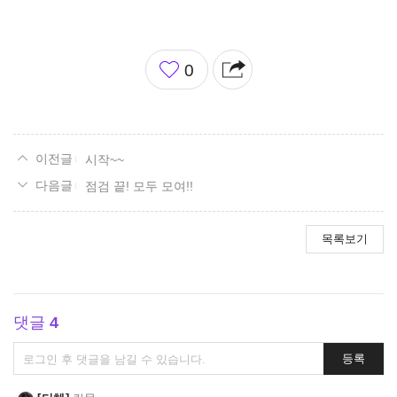
좋
0
아
요
시작~~
점검 끝! 모두 모여!!
목록보기
댓글
4
댓
등록
글
쓰