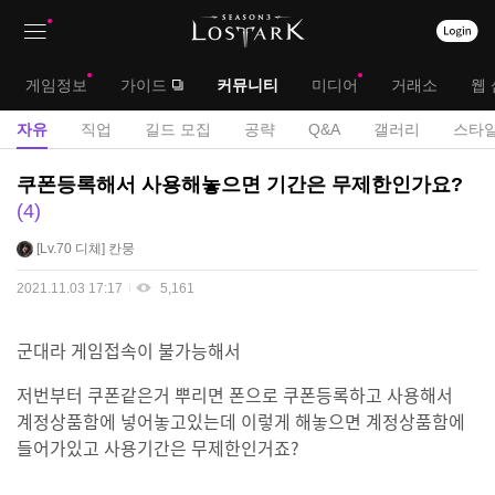
상
대
게임정보
가이드
커뮤니티
미디어
거래소
웹 
단
메
서
자유
직업
길드 모집
공략
Q&A
갤러리
스타일
메
뉴
브
자
쿠폰등록해서 사용해놓으면 기간은 무제한인가요?
뉴
유
메
4
게
뉴
Lv.70
디쳬
칸뭉
시
판
2021.11.03 17:17
5,161
군대라 게임접속이 불가능해서
저번부터 쿠폰같은거 뿌리면 폰으로 쿠폰등록하고 사용해서
계정상품함에 넣어놓고있는데 이렇게 해놓으면 계정상품함에
들어가있고 사용기간은 무제한인거죠?