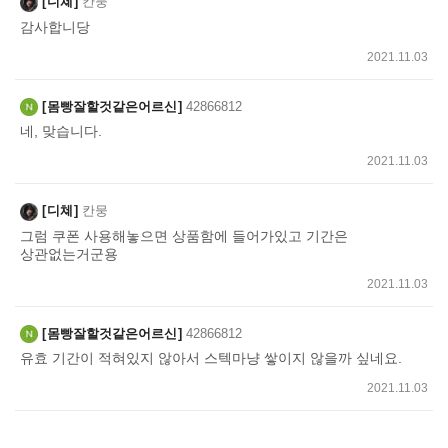
디쳬
칸뭉
기
감사합니당
2021.11.03
몸빵잘할것같은어르신
42866812
네, 맞습니다.
2021.11.03
디쳬
칸뭉
그럼 쿠폰 사용해놓으면 상품함에 들어가있고 기간은
상관없는거군용
2021.11.03
몸빵잘할것같은어르신
42866812
유효 기간이 적혀있지 않아서 스텍마냥 쌓이지 않을까 싶네요.
2021.11.03