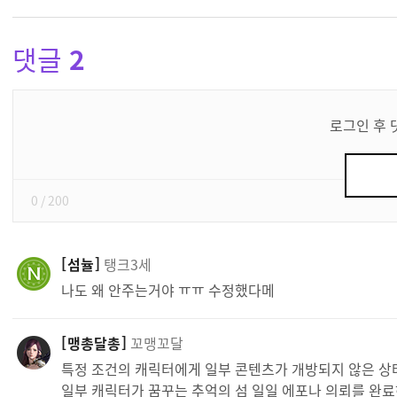
댓글
2
댓
글
로그인 후 
쓰
기
0
/ 200
섬뉼
탱크3세
나도 왜 안주는거야 ㅠㅠ 수정했다메
맹총달총
꼬맹꼬달
특정 조건의 캐릭터에게 일부 콘텐츠가 개방되지 않은 상
일부 캐릭터가 꿈꾸는 추억의 섬 일일 에포나 의뢰를 완료