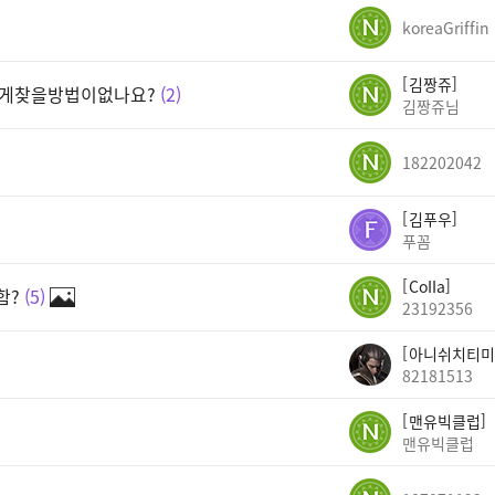
koreaGriffin
김짱쥬
떻게찾을방법이없나요?
2
김짱쥬님
182202042
김푸우
푸꼼
CoIIa
함?
5
23192356
아니쉬치티미
82181513
맨유빅클럽
맨유빅클럽