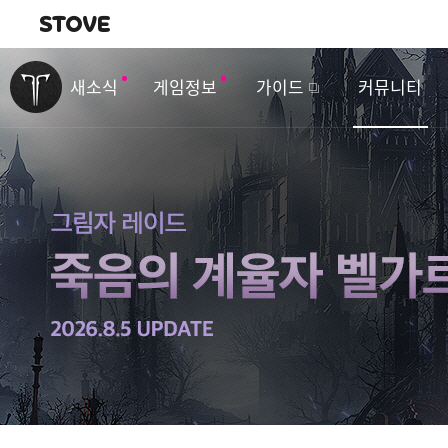
내비게이션
이
벤
새소식
게임정보
가이드
커뮤니티
트
&
업
데
이
트