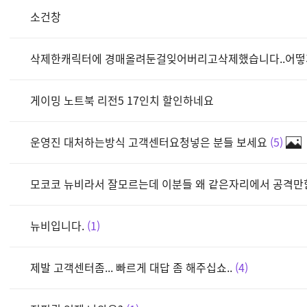
소건창
삭제한캐릭터에 경매올려둔걸잊어버리고삭제했습니다..어
게이밍 노트북 리전5 17인치 할인하네요
운영진 대처하는방식 고객센터요청넣은 분들 보세요
5
모코코 뉴비라서 잘모르는데 이분들 왜 같은자리에서 공격만
뉴비입니다.
1
제발 고객센터좀... 빠르게 대답 좀 해주십쇼..
4