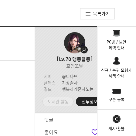
목록가기
퀵
메
PC방 / 보안
뉴
혜택 안내
Lv.70
맹총달총
꼬맹꼬달
신규 / 복귀 모험가
혜택 안내
서버
@니나브
클래스
기상술사
길드
행복하게혼자노는
쿠폰 등록
도서관 활동
전투정보실
댓글
2
캐시/환불
좋아요
0