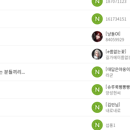
187071123
161734151
냥돌Ol
84059929
e름없는꽃
길가에이름없
대답은야옹이
 분들끼리...
라균
슈루룩삥뽕빵
양성현씨
김민님
내로내로
섭풍1