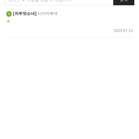
글
쓰
자두맛소녀
시카마루여
기
ㅊ
2025.07.13