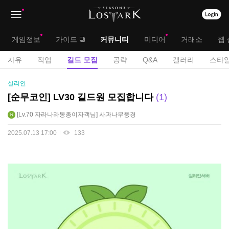
상
대
게임정보
가이드
커뮤니티
미디어
거래소
웹 
단
메
서
자유
직업
길드 모집
공략
Q&A
갤러리
스타일
메
뉴
브
길
실리안
뉴
드
메
[순무코인] LV30 길드원 모집합니다
1
모
뉴
Lv.70
자라나라몽총이자객님
사과나무풍경
집
게
2025.07.13 17:00
133
시
판