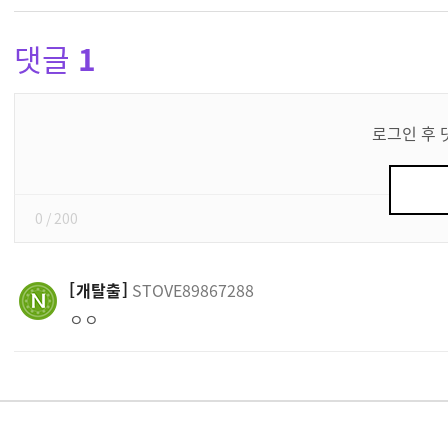
댓글
1
댓
글
로그인 후 
쓰
기
0
/ 200
개탈출
STOVE89867288
ㅇㅇ