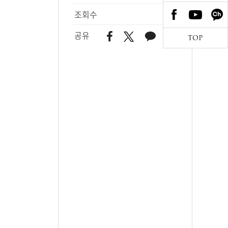
조회수
120
공유
TOP