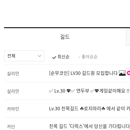
길드
전체
최신순
좋아요순
[순무코인] LV30 길드원 모집합니다
실리안
✅ Lv.30 💖✅ 연두부 ✅💖게임같이해요 !!
실리안
Lv.30 친목길드 ☘로지마리☘ 에서 같이
카마인
친목 길드 '디럭스'에서 당신을 기다립니다!
카단