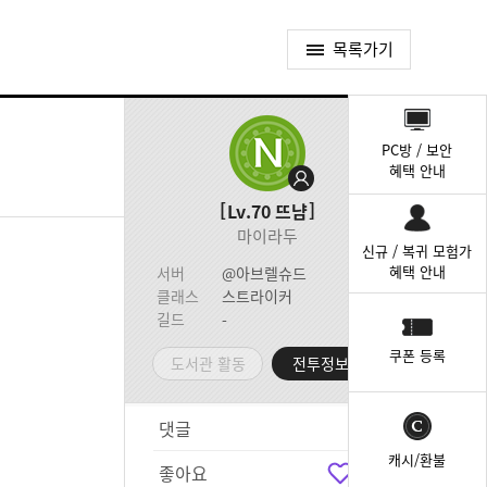
목록가기
퀵
메
PC방 / 보안
뉴
혜택 안내
Lv.70
뜨냠
마이라두
신규 / 복귀 모험가
혜택 안내
서버
@아브렐슈드
클래스
스트라이커
길드
-
쿠폰 등록
도서관 활동
전투정보실
댓글
1
캐시/환불
좋아요
0