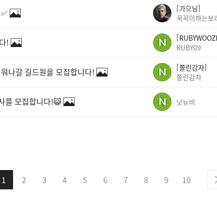
가으닝
 ✅
꾹꾹이하는보
RUBYWOOZ
다!
RUBY09
쫄린감자
 키워나갈 길드원을 모집합니다!
쫄린감자
행사를 모집합니다!😺
낫뉴비
1
2
3
4
5
6
7
8
9
10