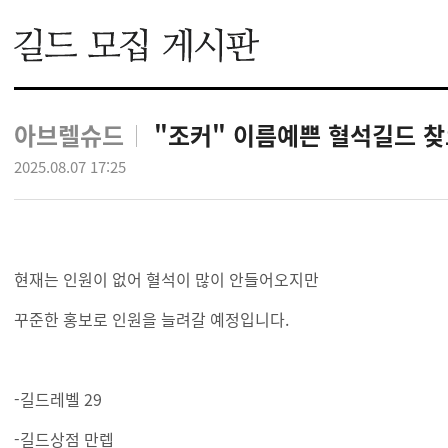
아브렐슈드
"조커" 이름예쁜 혈석길드 
2025.08.07 17:25
현재는 인원이 없어 혈석이 많이 안들어오지만
꾸준한 홍보로 인원을 늘려갈 예정입니다.
-길드레벨 29
-길드상점 만렙