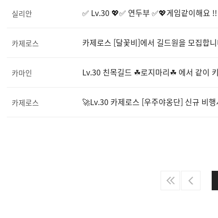
✅ Lv.30 💖✅ 연두부 ✅💖게임같이해요 !!
실리안
카제로스 [달꽃비]에서 길드원을 모집합니
카제로스
Lv.30 친목길드 ☘로지마리☘ 에서 같이
카마인
🚀Lv.30 카제로스 [우주야옹단] 신규 비
카제로스