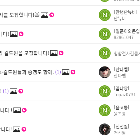
안녕단뉴비
행사를 모집합니다!😺
단뉴비
일준이의큰압
니다!
82861047
입 길드원을 모집합니다!
힙합전사김물
산타벨
유 ✨길드원들과 종겜도 함께.
1
산타벨
꼽냐앙
!
1
Topaz0731
윤꾜롱
니다 !
윤꼬롱
천선월
합니다!
천선월