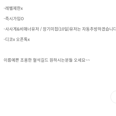
-레벨제한x
-즉시가입O
-사사게&비매너유저 / 장기미접(10일)유저는 자동추방하겠습니
-디코x 오픈톡x
이름예쁜 조용한 혈석길드 원하시는분들 오세요~~