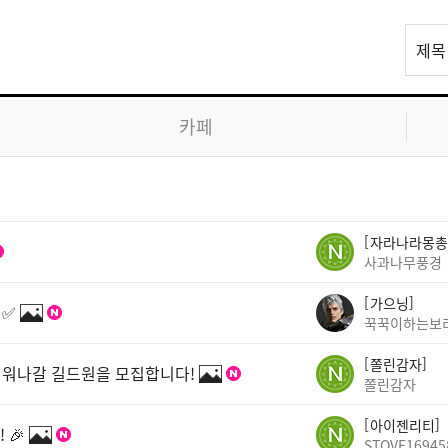
리
제목
스
트
검
카페
색
자라나라몽총
사과나무풍경
가으닝
 ✅
꾹꾹이하는보
쫄린감자
 키워나갈 길드원을 모집합니다!
쫄린감자
아이젠리티
 🎉
STOVE16945