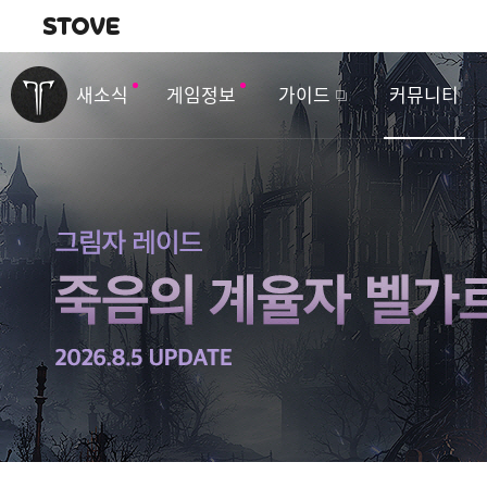
내비게이션
이
벤
새소식
게임정보
가이드
커뮤니티
트
&
업
데
이
트