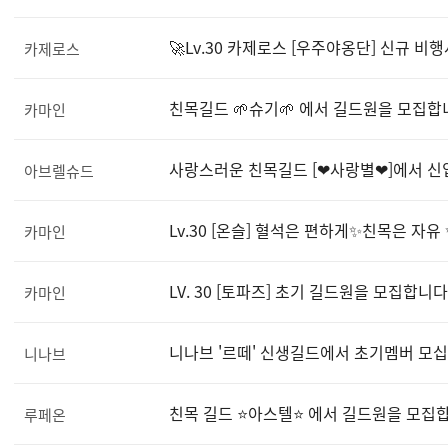
🚀Lv.30 카제로스 [우주야옹단] 신규 비
카제로스
친목길드 🌱슈기🌱 에서 길드원을 모집합
카마인
사랑스러운 친목길드 [❤사랑별❤]에서 신
아브렐슈드
Lv.30 [온슬] 혈석은 편하게✨친목은 자
카마인
LV. 30 [토파즈] 초기 길드원을 모집합니다
카마인
니나브 '르떼' 신생길드에서 초기멤버 모십
니나브
친목 길드 ⭐아스텔⭐ 에서 길드원을 모집
루페온