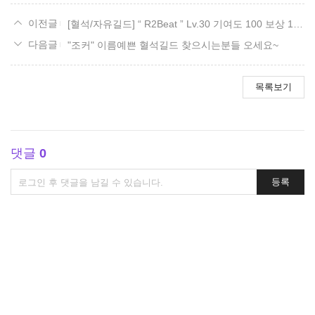
[혈석/자유길드] “ R2Beat ” Lv.30 기여도 100 보상 10,000혈석
"조커" 이름예쁜 혈석길드 찾으시는분들 오세요~
목록보기
댓글
0
댓
등록
글
쓰
기