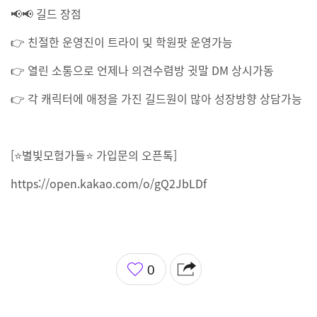
📢📢 길드 장점
👉 친절한 운영진이 트라이 및 학원팟 운영가능
👉 열린 소통으로 언제나 의견수렴방 귓말 DM 상시가동
👉 각 캐릭터에 애정을 가진 길드원이 많아 성장방향 상담가능
[⭐별빛모험가들⭐ 가입문의 오픈톡]
https://open.kakao.com/o/gQ2JbLDf
좋
0
아
요