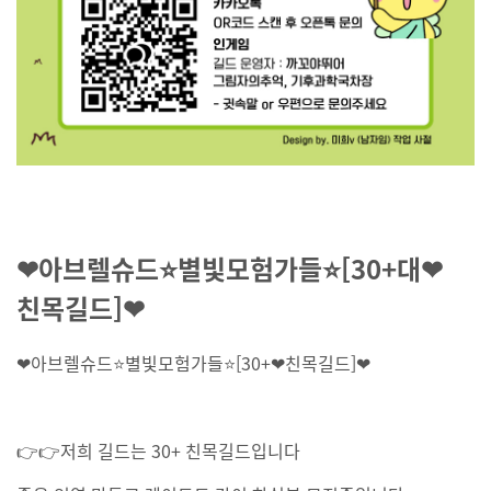
❤아브렐슈드⭐별빛모험가들⭐[30+대❤
친목길드]❤
❤아브렐슈드⭐별빛모험가들⭐[30+❤친목길드]❤
👉👉저희 길드는 30+ 친목길드입니다