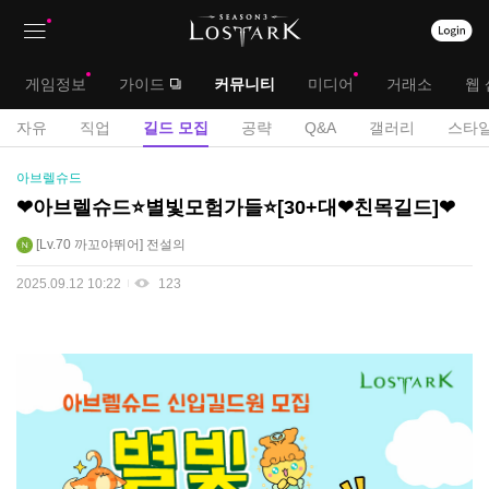
상
대
게임정보
가이드
커뮤니티
미디어
거래소
웹 
단
메
서
자유
직업
길드 모집
공략
Q&A
갤러리
스타일
메
뉴
브
길
아브렐슈드
뉴
드
메
❤아브렐슈드⭐별빛모험가들⭐[30+대❤친목길드]❤
모
뉴
Lv.70
까꼬야뛰어
전설의
집
게
2025.09.12 10:22
123
시
판