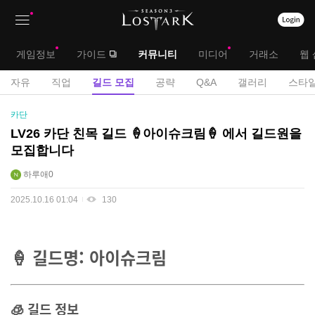
상
대
게임정보
가이드
커뮤니티
미디어
거래소
웹 
단
메
서
자유
직업
길드 모집
공략
Q&A
갤러리
스타일
메
뉴
브
길
카단
뉴
드
메
LV26 카단 친목 길드 🍦아이슈크림🍦 에서 길드원을
모
모집합니다
뉴
집
게
하루애0
시
2025.10.16 01:04
130
판
🍦 길드명: 아이슈크림
🧊 길드 정보