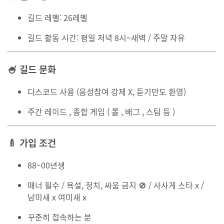
길드 레벨:
26레벨
길드 활동 시간:
평일 저녁 8시~새벽 / 주말 자유
🍧 길드 문화
디스코드 사용
(음성참여 강제 X, 듣기만도 환영)
주간 레이드 , 종합 게임 ( 롤 , 배그 , 스팀 등 )
🍼 가입 조건
88~00년생
매너 필수 / 욕설, 정치, 싸움 금지 🚫 / 사사게 스타 x /
남미새 x 여미새 x
꾸준히 접속하는 분