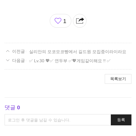
좋
1
아
요
실리안의 모코모코빵에서 길드원 모집중이라이라요
✅ Lv.30 💖✅ 연두부 ✅💖게임같이해요 !! ✅
목록보기
댓글
0
댓
등록
글
쓰