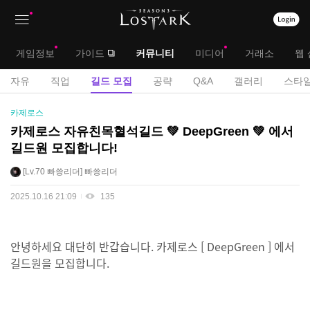
상
대
게임정보
가이드
커뮤니티
미디어
거래소
웹 
단
메
서
자유
직업
길드 모집
공략
Q&A
갤러리
스타일
메
뉴
브
길
카제로스
뉴
드
메
카제로스 자유친목혈석길드 💚 DeepGreen 💚 에서
모
길드원 모집합니다!
뉴
집
게
Lv.70
빠쑝리더
빠쑝리더
시
2025.10.16 21:09
135
판
안녕하세요 대단히 반갑습니다. 카제로스 [ DeepGreen ] 에서
길드원을 모집합니다.