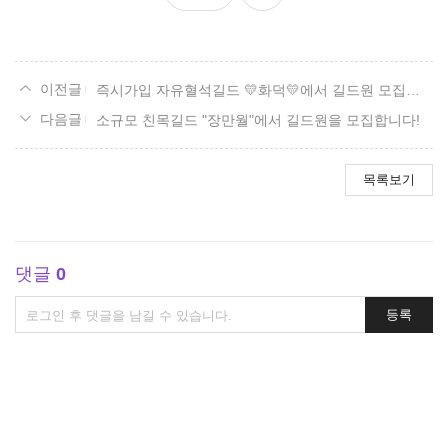
요
즉시가입 자유혈석길드 💛화덕💛에서 길드원 모집합니다!
소규모 친목길드 "장만월"에서 길드원을 모집합니다!
목록보기
댓글
0
댓
등록
글
쓰
기