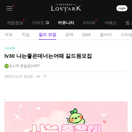
상
대
게임정보
가이드
커뮤니티
미디어
거래소
웹 
단
메
서
자유
직업
길드 모집
공략
Q&A
갤러리
스타일
메
뉴
브
길
니나브
뉴
드
메
lv30 나는좋은데너는어때 길드원모집
모
뉴
Lv.70
풋열정
HRT
집
게
2025.11.07 19:29
77
시
판
.