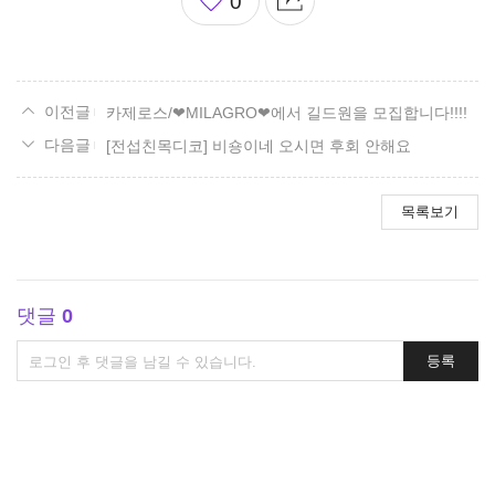
0
아
요
카제로스/❤MILAGRO❤에서 길드원을 모집합니다!!!!
[전섭친목디코] 비숑이네 오시면 후회 안해요
목록보기
댓글
0
댓
등록
글
쓰
기