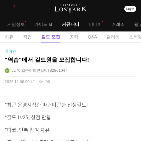
상
대
게임정보
가이드
커뮤니티
미디어
거래소
웹 
단
메
서
자유
직업
길드 모집
공략
Q&A
갤러리
스타일
메
뉴
브
길
카마인
뉴
드
메
"역습"에서 길드원을 모집합니다!
모
뉴
Lv.70
일준이의큰압박
82861047
집
게
2025.11.08 00:41
98
시
판
*최근 운영시작한 따끈따근한 신생길드!
*길드 Lv25, 상점 만렙
*디코, 단톡 참여 자유