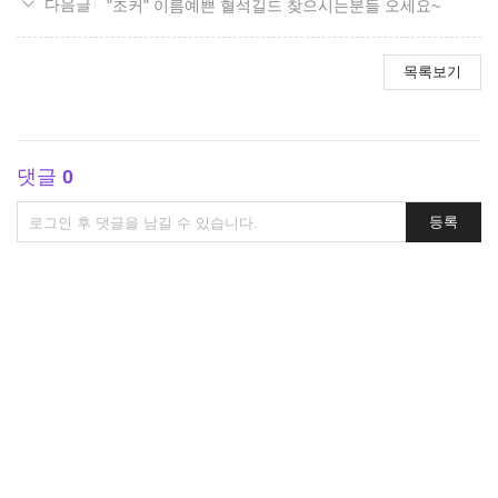
"조커" 이름예쁜 혈석길드 찾으시는분들 오세요~
목록보기
댓글
0
댓
등록
글
쓰
기