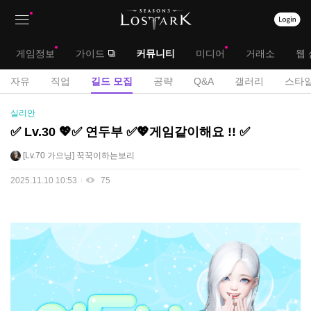
상
대
게임정보
가이드
커뮤니티
미디어
거래소
웹 
단
메
서
자유
직업
길드 모집
공략
Q&A
갤러리
스타일
메
뉴
브
길
실리안
뉴
드
메
✅ Lv.30 💖✅ 연두부 ✅💖게임같이해요 !! ✅
모
뉴
Lv.70
가으닝
꾹꾹이하는보리
집
게
2025.11.10 10:53
75
시
판