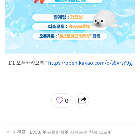
1:1 오픈카카오톡 :
https://open.kakao.com/o/s8VrsY9g
좋
0
아
요
LV30: 💖포항항항💖 자유로운 친목 길드🌱