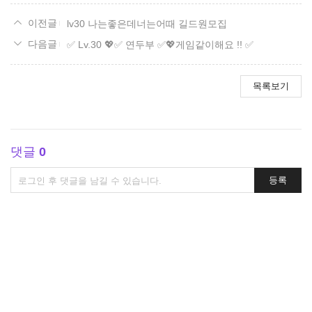
lv30 나는좋은데너는어때 길드원모집
✅ Lv.30 💖✅ 연두부 ✅💖게임같이해요 !! ✅
목록보기
댓글
0
댓
등록
글
쓰
기