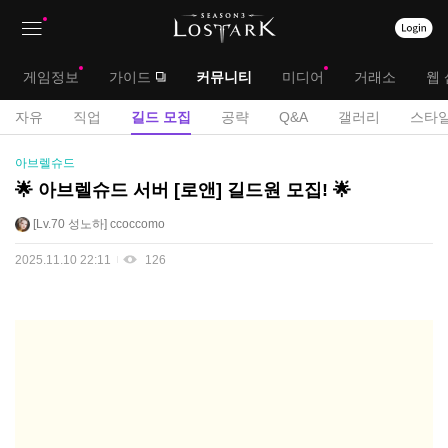
상
대
게임정보
가이드
커뮤니티
미디어
거래소
웹 
단
메
서
자유
직업
길드 모집
공략
Q&A
갤러리
스타일
메
뉴
브
길
아브렐슈드
뉴
드
메
🌟 아브렐슈드 서버 [로앤] 길드원 모집! 🌟
모
뉴
Lv.70
성노하
ccoccomo
집
게
2025.11.10 22:11
126
시
판