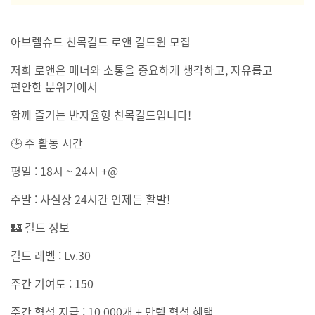
아브렐슈드 친목길드 로앤 길드원 모집
저희 로앤은 매너와 소통을 중요하게 생각하고, 자유롭고
편안한 분위기에서
함께 즐기는 반자율형 친목길드입니다!
🕒 주 활동 시간
평일 : 18시 ~ 24시 +@
주말 : 사실상 24시간 언제든 활발!
🏰 길드 정보
길드 레벨 : Lv.30
주간 기여도 : 150
주간 혈석 지급 : 10,000개 + 만렙 혈석 혜택