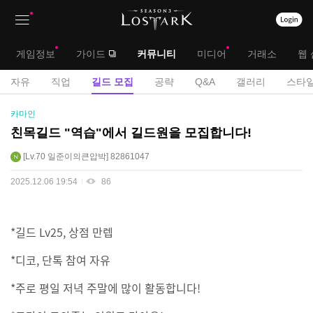
상
대
게임정보
가이드
커뮤니티
미디어
거래소
웹 
단
메
서
자유
직업
길드 모집
공략
Q&A
갤러리
스타일
메
뉴
브
길
카마인
뉴
드
메
친목길드 "역습"에서 길드원을 모집합니다!
모
뉴
Lv.70
일준이의큰압박
82861047
집
게
2025.12.06 19:54
86
시
판
*길드 Lv25, 상점 만렙
*디코, 단톡 참여 자유
*주로 평일 저녁 주말에 많이 활동합니다!