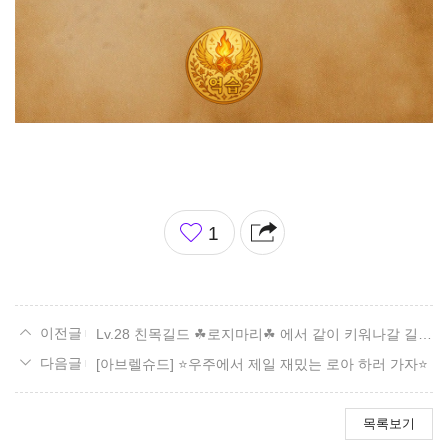
좋
1
아
요
Lv.28 친목길드 ☘로지마리☘ 에서 같이 키워나갈 길드원을 모집합니다!
[아브렐슈드] ⭐우주에서 제일 재밌는 로아 하러 가자⭐
목록보기