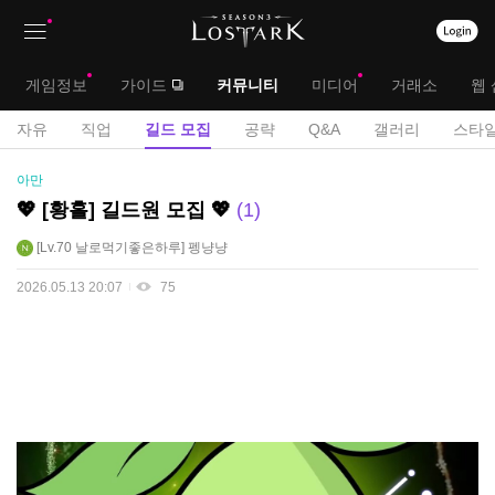
상
대
게임정보
가이드
커뮤니티
미디어
거래소
웹 
단
메
서
자유
직업
길드 모집
공략
Q&A
갤러리
스타일
메
뉴
브
길
아만
뉴
드
메
💖 [황홀] 길드원 모집 💖
1
모
뉴
Lv.70
날로먹기좋은하루
펭냥냥
집
게
2026.05.13 20:07
75
시
판