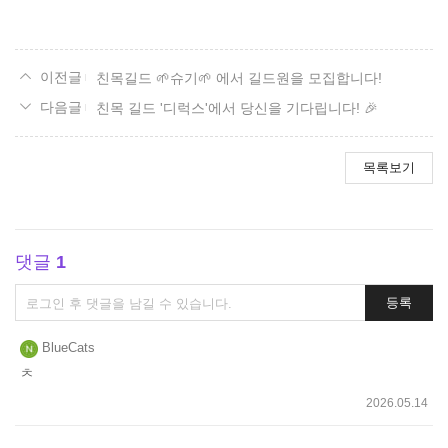
요
친목길드 🌱슈기🌱 에서 길드원을 모집합니다!
친목 길드 '디럭스'에서 당신을 기다립니다! 🎉
목록보기
댓글
1
댓
등록
글
쓰
BlueCats
기
ㅊ
2026.05.14