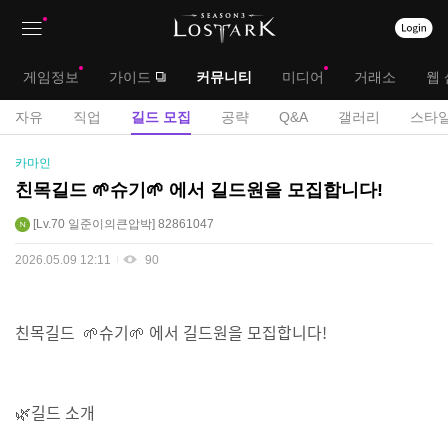
상
대
게임정보
가이드
커뮤니티
미디어
거래소
웹 
단
메
서
자유
직업
길드 모집
공략
Q&A
갤러리
스타일
메
뉴
브
길
카마인
뉴
드
메
친목길드 🌱슈기🌱 에서 길드원을 모집합니다!
모
뉴
Lv.70
일준이의큰압박
82861047
집
게
2026.05.09 12:11
90
시
판
친목길드 🌱슈기🌱 에서 길드원을 모집합니다!
🌿길드 소개